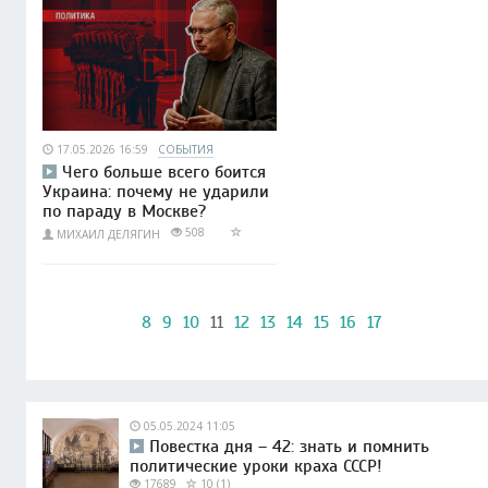
17.05.2026 16:59
СОБЫТИЯ
Чего больше всего боится
Украина: почему не ударили
по параду в Москве?
508
МИХАИЛ ДЕЛЯГИН
8
9
10
11
12
13
14
15
16
17
05.05.2024 11:05
Повестка дня – 42: знать и помнить
политические уроки краха СССР!
17689
10 (1)