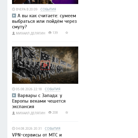
ВЧЕРА В 20:09
СОБЫТИЯ
А вы как считаете: сумеем
выбраться или пойдём через
смуту?
139
МИХАИЛ ДЕЛЯГИН
05.08.2026 22:18
СОБЫТИЯ
Варвары с Запада: у
Европы веками чешется
экспансия
208
МИХАИЛ ДЕЛЯГИН
04.08.2026 20:31
СОБЫТИЯ
VPN-сервисы от МТС и