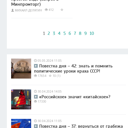
Минпромторг)
412
МИХАИЛ ДЕЛЯГИН
1
2
3
4
5
6
7
8
9
10
05.05.2024 11:05
Повестка дня – 42: знать и помнить
политические уроки краха СССР!
17654
10 (1)
30.04.2024 14:05
«Российское» значит «китайское»?
17330
30.04.2024 11:05
Повестка дня – 37: вернуться от грабежа