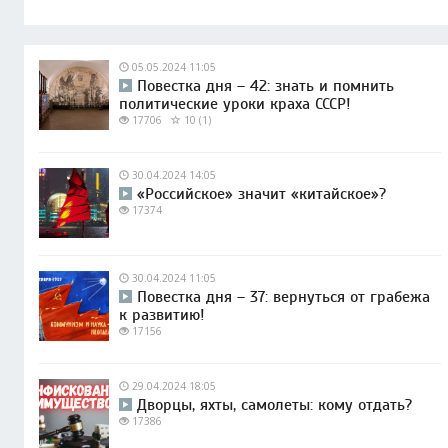
05.05.2024 11:05
Повестка дня – 42: знать и помнить
политические уроки краха СССР!
17706
10 (1)
30.04.2024 14:05
«Российское» значит «китайское»?
17374
30.04.2024 11:05
Повестка дня – 37: вернуться от грабежа
к развитию!
17156
29.04.2024 18:05
Дворцы, яхты, самолеты: кому отдать?
17386