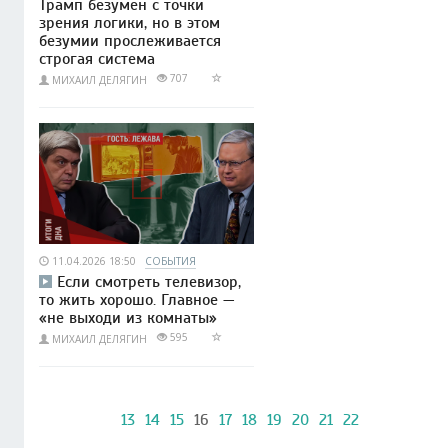
Трамп безумен с точки
зрения логики, но в этом
безумии прослеживается
строгая система
707
МИХАИЛ ДЕЛЯГИН
11.04.2026 18:50
СОБЫТИЯ
Если смотреть телевизор,
то жить хорошо. Главное —
«не выходи из комнаты»
595
МИХАИЛ ДЕЛЯГИН
13
14
15
16
17
18
19
20
21
22