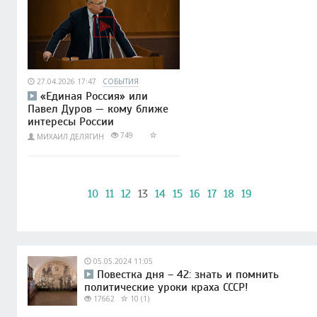
27.04.2026 17:47
СОБЫТИЯ
«Единая Россия» или
Павел Дуров — кому ближе
интересы России
749
МИХАИЛ ДЕЛЯГИН
10
11
12
13
14
15
16
17
18
19
05.05.2024 11:05
Повестка дня – 42: знать и помнить
политические уроки краха СССР!
17662
10 (1)