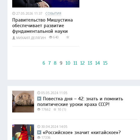
27.05.2026 11:37
СОБЫТИЯ
Правительство Мишустина
обеспечивает развитие
фундаментальной науки
640
МИХАИЛ ДЕЛЯГИН
6
7
8
9
10
11
12
13
14
15
05.05.2024 11:05
Повестка дня – 42: знать и помнить
политические уроки краха СССР!
17662
10 (1)
30.04.2024 14:05
«Российское» значит «китайское»?
17336