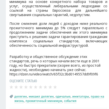
минимума на основе конкретного набора товаров и
услуг, осуществленный либеральными людоедами со
ссылкой на страны Евросоюза для дальнейшего
свертывания социальных гарантий, недопустим.
После снижения доли людей с доходом ниже реального
прожиточного минимума до 5% следует параллельно с
продолжением задачи обеспечения им этого минимума
приступить к решению задачи гарантирования гражданам
комплекса социальных стандартов, включающих
обеспеченность социальной инфраструктурой.
Разработку и общественное обсуждение этих
стандартов, речь о которых начали вести еще в 2001
году, но быстро прекратили (скорее всего, из простой
жадности), необходимо начинать уже сейчас.
https://dzen.ru/video/watch/65f32c3bd0149557dd9f09f6
ОЦЕНИТЕ СТАТЬЮ
делягин
,
михаил делягин
,
одичалые
,
имитаторы
,
право на
жизнь
,
прожиточный минимум
,
события