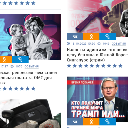
13.10.2025 15:50
1046
СОБЫТИЯ
Налог на идиотизм: что не в
цену бензина в Южной Корее
Сингапуре (стрим)
5 17:37
1076
СОБЫТИЯ
ская репрессия: чем станет
ельная плата за ОМС для
ных