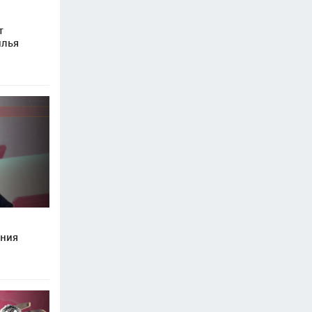
т
илья
ения