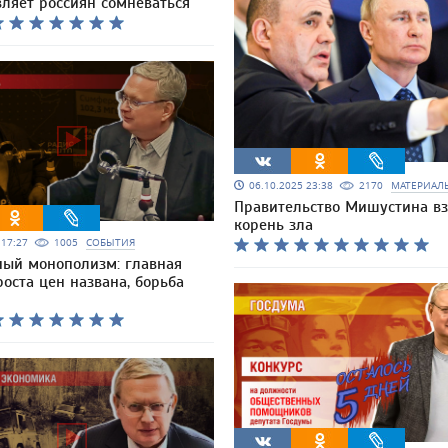
вляет россиян сомневаться
06.10.2025 23:38
2170
МАТЕРИАЛ
Правительство Мишустина вз
корень зла
5 17:27
1005
СОБЫТИЯ
ный монополизм: главная
оста цен названа, борьба