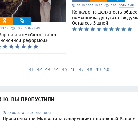
06.10.2025 20:15
946
СОБЫТИЯ
Конкурс на должность общес
помощника депутата Госдумы
Осталось 5 дней
5 23:17
897
СОБЫТИЯ
бор на автомобили станет
енсионной реформой»
41
42
43
44
45
46
47
48
49
50
НО, ВЫ ПРОПУСТИЛИ
22.04.2024 19:05
16881
Правительство Мишустина оздоровляет платежный баланс