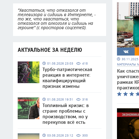
"Хвастаться, что отказался от
телевизора и сидишь в Интернете, -
то же, что хвастаться, что
отказался от алкоголя и сидишь на
героине" (с просторов соцсетей).
АКТУАЛЬНОЕ ЗА НЕДЕЛЮ
30.11.202
01.08.2026 23:03
418
МАТЕРИАЛЫ 
Турбо-патриотическая
Как спаст
реакция в интернете:
уничтоже
квалифицирующий
рамках КР
признак измены
практико
01.08.2026 19:51
316
Топливный кризис: в
стране проблемы с
производством, но у
перекупов всё есть
03.08.2026 23:12
300