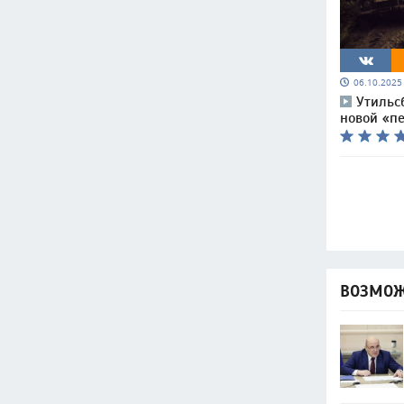
06.10.202
Утильс
новой «п
ВОЗМОЖ