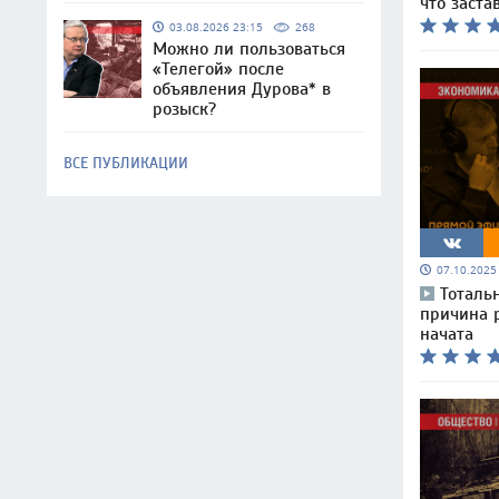
что заста
03.08.2026 23:15
268
Можно ли пользоваться
«Телегой» после
объявления Дурова* в
розыск?
ВСЕ ПУБЛИКАЦИИ
07.10.202
Тоталь
причина р
начата