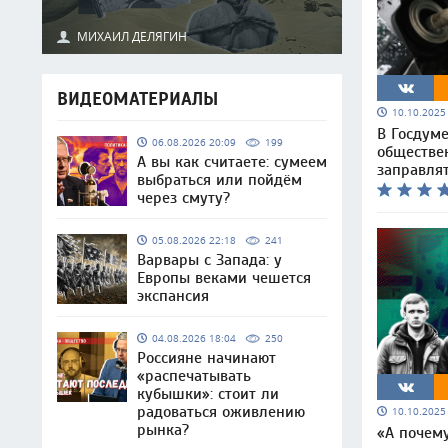
МИХАИЛ ДЕЛЯГИН
ВИДЕОМАТЕРИАЛЫ
10.10.202
В Госдум
06.08.2026 20:09
199
обществе
А вы как считаете: сумеем
заправлят
выбраться или пойдём
через смуту?
05.08.2026 22:18
241
Варвары с Запада: у
Европы веками чешется
экспансия
04.08.2026 18:04
250
Россияне начинают
«распечатывать
кубышки»: стоит ли
радоваться оживлению
10.10.202
рынка?
«А почем