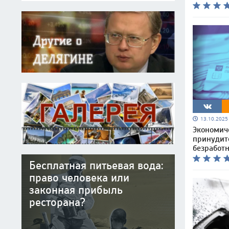
13.10.202
Экономиче
принудит
безработ
Бесплатная питьевая вода:
право человека или
законная прибыль
ресторана?