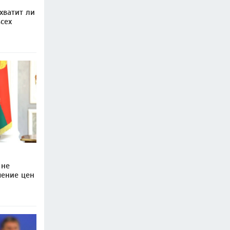
хватит ли
сех
 не
чение цен