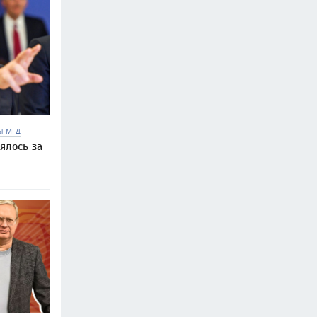
Ы МГД
ялось за