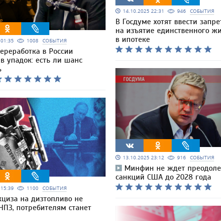
14.10.2025 22:31
946
СОБЫТИЯ
В Госдуме хотят ввести запре
на изъятие единственного ж
в ипотеке
5 01:35
1008
СОБЫТИЯ
ереработка в России
в упадок: есть ли шанс
ь
13.10.2025 23:12
916
СОБЫТИЯ
Минфин не ждет преодол
санкций США до 2028 года
5 15:39
1100
СОБЫТИЯ
кциза на дизтопливо не
НПЗ, потребителям станет