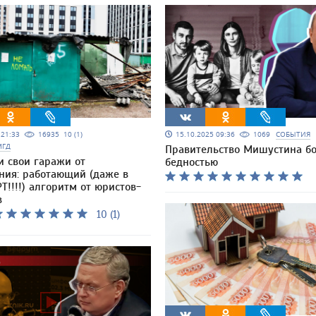
5 21:33
16935
10 (1)
15.10.2025 09:36
1069
СОБЫТИЯ
МГД
Правительство Мишустина бо
и свои гаражи от
бедностью
ния: работающий (даже в
Т!!!!) алгоритм от юристов-
в
10 (1)