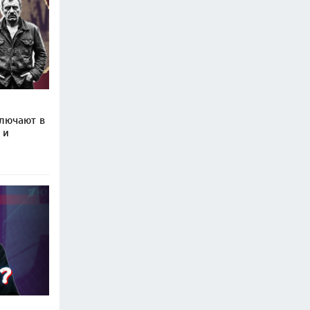
ключают в
 и