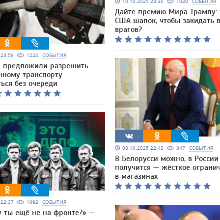
10.10.2025 23:30
1020
СОБЫТИЯ
Дайте премию Мира Трампу: 
США шапок, чтобы закидать в
врагов?
5 23:59
1224
СОБЫТИЯ
е предложили разрешить
нному транспорту
ься без очереди
08.10.2025 22:43
847
СОБЫТИЯ
В Белорусси можно, в России
получится — жёсткое ограни
в магазинах
5 22:37
1092
СОБЫТИЯ
у ты ещё не на фронте?» —