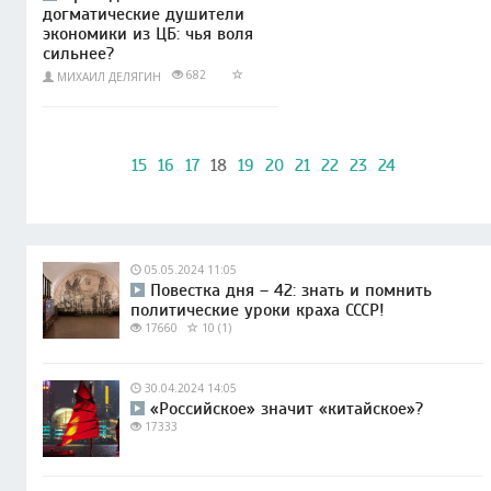
догматические душители
экономики из ЦБ: чья воля
сильнее?
682
МИХАИЛ ДЕЛЯГИН
15
16
17
18
19
20
21
22
23
24
05.05.2024 11:05
Повестка дня – 42: знать и помнить
политические уроки краха СССР!
17660
10 (1)
30.04.2024 14:05
«Российское» значит «китайское»?
17333