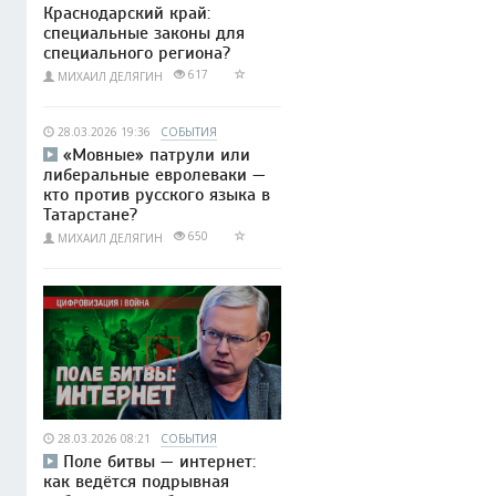
Краснодарский край:
специальные законы для
специального региона?
617
МИХАИЛ ДЕЛЯГИН
28.03.2026 19:36
СОБЫТИЯ
«Мовные» патрули или
либеральные евролеваки —
кто против русского языка в
Татарстане?
650
МИХАИЛ ДЕЛЯГИН
28.03.2026 08:21
СОБЫТИЯ
Поле битвы — интернет:
как ведётся подрывная