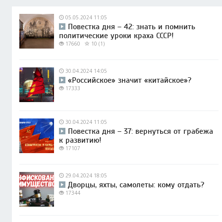
05.05.2024 11:05
Повестка дня – 42: знать и помнить
политические уроки краха СССР!
17660
10 (1)
30.04.2024 14:05
«Российское» значит «китайское»?
17333
30.04.2024 11:05
Повестка дня – 37: вернуться от грабежа
к развитию!
17107
29.04.2024 18:05
Дворцы, яхты, самолеты: кому отдать?
17344