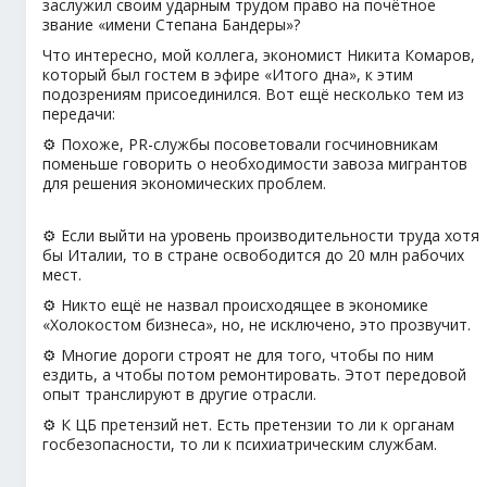
заслужил своим ударным трудом право на почётное
звание «имени Степана Бандеры»?
Что интересно, мой коллега, экономист Никита Комаров,
который был гостем в эфире «Итого дна», к этим
подозрениям присоединился. Вот ещё несколько тем из
передачи:
⚙️ Похоже, PR-службы посоветовали госчиновникам
поменьше говорить о необходимости завоза мигрантов
для решения экономических проблем.
⚙️ Если выйти на уровень производительности труда хотя
бы Италии, то в стране освободится до 20 млн рабочих
мест.
⚙️ Никто ещё не назвал происходящее в экономике
«Холокостом бизнеса», но, не исключено, это прозвучит.
⚙️ Многие дороги строят не для того, чтобы по ним
ездить, а чтобы потом ремонтировать. Этот передовой
опыт транслируют в другие отрасли.
⚙️ К ЦБ претензий нет. Есть претензии то ли к органам
госбезопасности, то ли к психиатрическим службам.