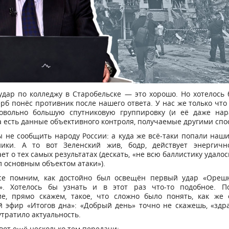
удар по колледжу в Старобельске — это хорошо. Но хотелось 
рб понёс противник после нашего ответа. У нас же только что
овольно большую спутниковую группировку (и её даже нар
 есть данные объективного контроля, получаемые другими спо
 не сообщить народу России: а куда же всё-таки попали наш
ники. А то вот Зеленский жив, бодр, действует энергич
ет о тех самых результатах (дескать, «не всю баллистику удалось
л основным объектом атаки»).
е помним, как достойно был освещён первый удар «Ореш
. Хотелось бы узнать и в этот раз что-то подобное. П
ие, прямо скажем, такое, что сложно было понять, как же 
 эфир «Итогов дна»: «Добрый день» точно не скажешь, «здр
утратило актуальность.
вот ещё несколько тем передачи: