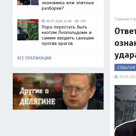
экономика или элитные
разборки?
Главная ст
30.07.2026 22:36
285
Пора перестать быть
Отве
«котом Леопольдом» и
самим вводить санкции
озна
против врагов
удар
ВСЕ ПУБЛИКАЦИИ
СОБЫТИЯ
28.05.202