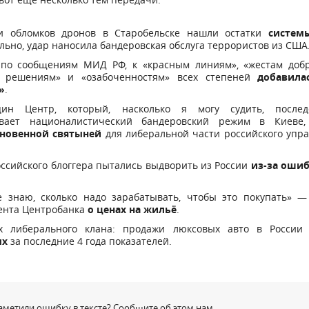
ди обломков дронов в Старобельске нашли остатки
системы
льно, удар наносила бандеровская обслуга террористов из США
я по сообщениям МИД РФ, к «красным линиям», «жестам добр
 решениям» и «озабоченностям» всех степеней
добавила
»
.
цин Центр, который, насколько я могу судить, послед
вает националистический бандеровский режим в Киеве,
новенной святыней
для либеральной части российского упр
оссийского блоггера пытались выдворить из России
из-за ошиб
не знаю, сколько надо зарабатывать, чтобы это покупать» —
ента Центробанка
о ценах на жильё
.
ех либерального клана: продажи люксовых авто в Росси
ых
за последние 4 года показателей.
аметили ошибку в тексте? Сообщите об этом нам.