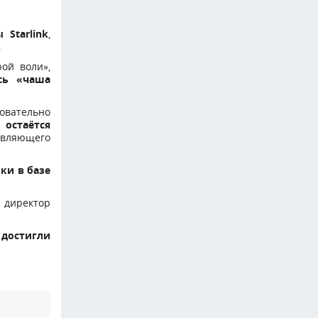
 Starlink
,
.
ой воли»,
сь «чаша
овательно
остаётся
авляющего
ки в базе
 директор
и
достигли