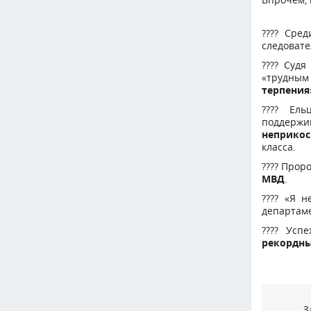
???? Сре
следовате
???? Суд
«трудным
терпения
???? Ель
поддержи
неприкос
класса.
???? Прор
МВД
.
???? «Я 
департам
???? Усп
рекордн
З