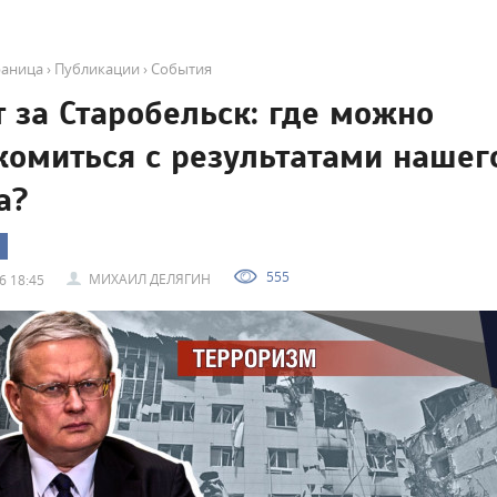
раница
›
Публикации
›
События
т за Старобельск: где можно
комиться с результатами нашег
а?
555
МИХАИЛ ДЕЛЯГИН
6 18:45