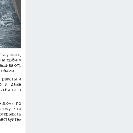
бы узнать,
 на орбиту
ащивают),
собами.
и ракеты и
но и даже
 сбить», а
ником» по
отому что
открывать
авствуйте»