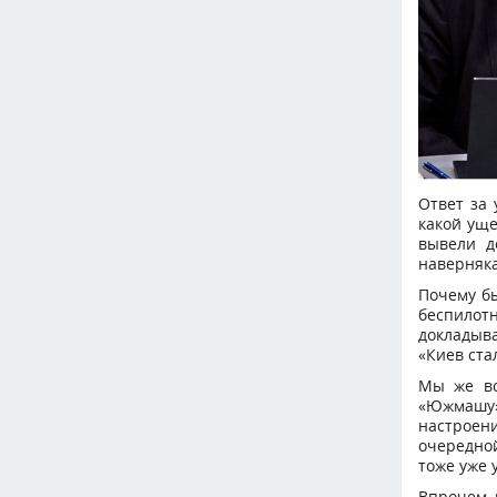
Ответ за 
какой уще
вывели д
наверняка
Почему бы
беспилот
докладыва
«Киев ста
Мы же вс
«Южмашу»
настроен
очередной
тоже уже 
Впрочем, 