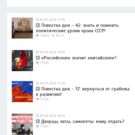
05.05.2024 11:05
Повестка дня – 42: знать и помнить
политические уроки краха СССР!
17654
10 (1)
30.04.2024 14:05
«Российское» значит «китайское»?
17330
30.04.2024 11:05
Повестка дня – 37: вернуться от грабежа
к развитию!
17100
29.04.2024 18:05
Дворцы, яхты, самолеты: кому отдать?
17341