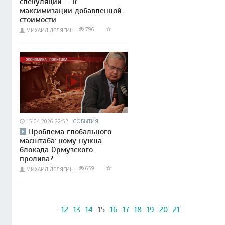
спекуляций — к
максимизации добавленной
стоимости
796
МИХАИЛ ДЕЛЯГИН
15.04.2026 22:52
СОБЫТИЯ
Проблема глобального
масштаба: кому нужна
блокада Ормузского
пролива?
659
МИХАИЛ ДЕЛЯГИН
12
13
14
15
16
17
18
19
20
21