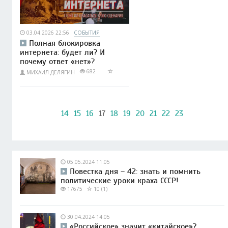
03.04.2026 22:56
СОБЫТИЯ
Полная блокировка
интернета: будет ли? И
почему ответ «нет»?
682
МИХАИЛ ДЕЛЯГИН
14
15
16
17
18
19
20
21
22
23
05.05.2024 11:05
Повестка дня – 42: знать и помнить
политические уроки краха СССР!
17675
10 (1)
30.04.2024 14:05
«Российское» значит «китайское»?