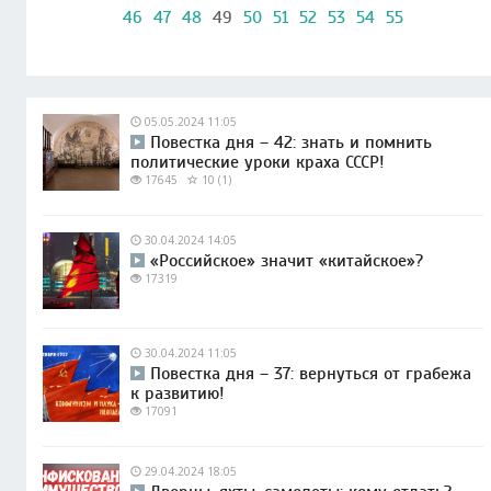
46
47
48
49
50
51
52
53
54
55
05.05.2024 11:05
Повестка дня – 42: знать и помнить
политические уроки краха СССР!
17645
10 (1)
30.04.2024 14:05
«Российское» значит «китайское»?
17319
30.04.2024 11:05
Повестка дня – 37: вернуться от грабежа
к развитию!
17091
29.04.2024 18:05