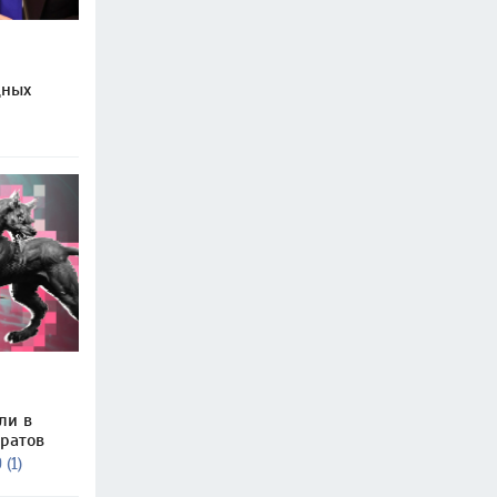
щных
ли в
ратов
 (1)