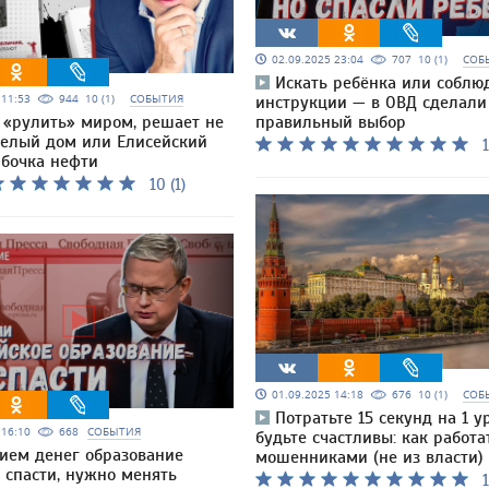
02.09.2025 23:04
707
10 (1)
СОБ
Искать ребёнка или соблю
5 11:53
944
10 (1)
СОБЫТИЯ
инструкции — в ОВД сделали
 «рулить» миром, решает не
правильный выбор
Белый дом или Елисейский
1
 бочка нефти
10 (1)
01.09.2025 14:18
676
10 (1)
СОБ
Потратьте 15 секунд на 1 у
5 16:10
668
СОБЫТИЯ
будьте счастливы: как работа
ием денег образование
мошенниками (не из власти)
 спасти, нужно менять
1