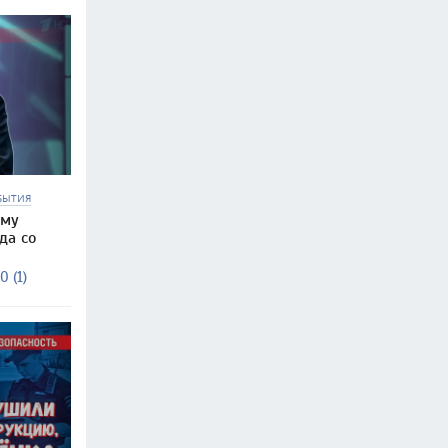
БЫТИЯ
ему
да со
0 (1)