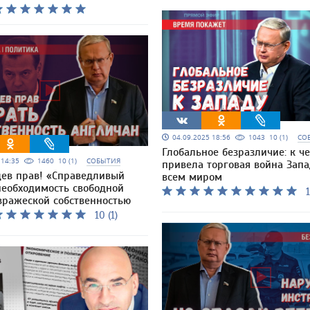
04.09.2025 18:56
1043
10 (1)
СО
Глобальное безразличие: к ч
5 14:35
1460
10 (1)
СОБЫТИЯ
привела торговая война Запа
ев прав! «Справедливый
всем миром
необходимость свободной
1
вражеской собственностью
10 (1)