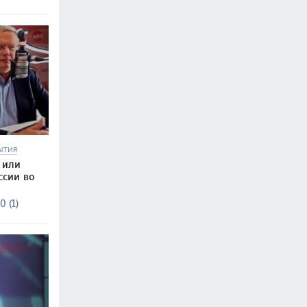
ЫТИЯ
 или
ссии во
0 (1)