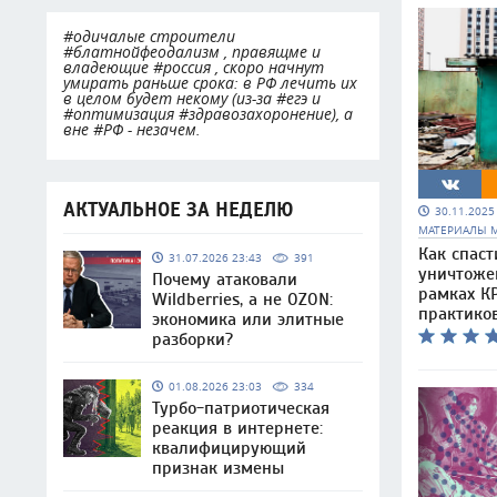
#одичалые строители
#блатнойфеодализм , правящме и
владеющие #россия , скоро начнут
умирать раньше срока: в РФ лечить их
в целом будет некому (из-за #егэ и
#оптимизация #здравозахоронение), а
вне #РФ - незачем.
АКТУАЛЬНОЕ ЗА НЕДЕЛЮ
30.11.202
МАТЕРИАЛЫ 
Как спаст
31.07.2026 23:43
391
уничтоже
Почему атаковали
рамках КР
Wildberries, а не OZON:
практико
экономика или элитные
разборки?
01.08.2026 23:03
334
Турбо-патриотическая
реакция в интернете:
квалифицирующий
признак измены