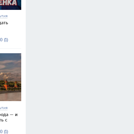
ЫТИЯ
дать
0 (1)
ЫТИЯ
рода — и
ть с
0 (1)