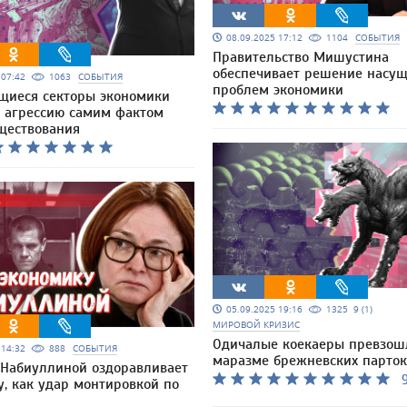
08.09.2025 17:12
1104
СОБЫТИЯ
Правительство Мишустина
обеспечивает решение насу
5 07:42
1063
СОБЫТИЯ
проблем экономики
щиеся секторы экономики
 агрессию самим фактом
уществования
05.09.2025 19:16
1325
9 (1)
МИРОВОЙ КРИЗИС
Одичалые коекаеры превзош
5 14:32
888
СОБЫТИЯ
маразме брежневских парток
 Набиуллиной оздоравливает
9
, как удар монтировкой по