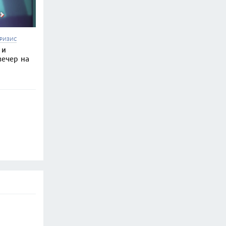
РИЗИС
 и
вечер на