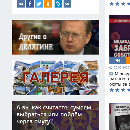
05.09.202
Медвед
патент»: 
охоты за 
А вы как считаете: сумеем
выбраться или пойдём
через смуту?