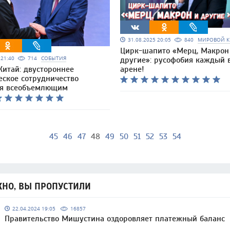
31.08.2025 20:05
840
МИРОВОЙ К
Цирк-шапито «Мерц, Макрон
5 21:40
714
СОБЫТИЯ
другие»: русофобия каждый 
Китай: двустороннее
арене!
еское сотрудничество
ся всеобъемлющим
45
46
47
48
49
50
51
52
53
54
НО, ВЫ ПРОПУСТИЛИ
22.04.2024 19:05
16857
Правительство Мишустина оздоровляет платежный баланс