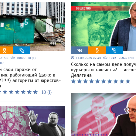
5 21:33
16800
10 (1)
11.09.2025 07:45
1046
СОБЫТИЯ
МГД
Сколько на самом деле полу
и свои гаражи от
курьеры и таксисты? — иссл
ния: работающий (даже в
Делягина
Т!!!!) алгоритм от юристов-
в
10 (1)