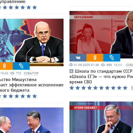
 управлению
01.09.2025 01:39
698
10 (1)
СОБ
Школа по стандартам СССР
5 10:42
772
СОБЫТИЯ
«Школа ЕГЭ» — что нужно Ро
ьство Мишустина
время СВО
вает эффективное исполнение
1
ного бюджета