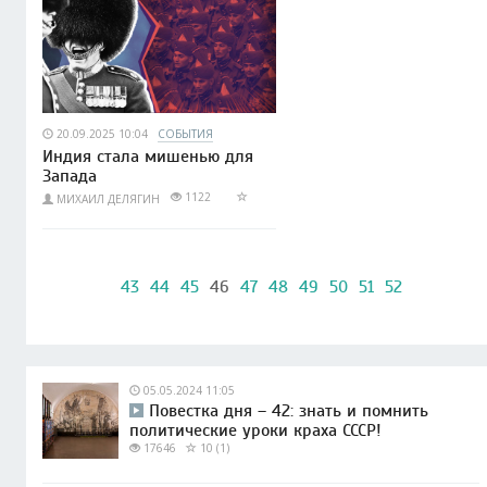
20.09.2025 10:04
СОБЫТИЯ
Индия стала мишенью для
Запада
1122
МИХАИЛ ДЕЛЯГИН
43
44
45
46
47
48
49
50
51
52
05.05.2024 11:05
Повестка дня – 42: знать и помнить
политические уроки краха СССР!
17646
10 (1)