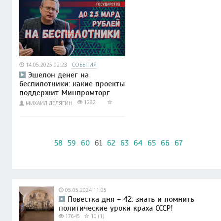
14.05.2025 02:23
СОБЫТИЯ
Эшелон денег на
беспилотники: какие проекты
поддержит Минпромторг
1262
МИХАИЛ ДЕЛЯГИН
58
59
60
61
62
63
64
65
66
67
05.05.2024 11:05
Повестка дня – 42: знать и помнить
политические уроки краха СССР!
17645
10 (1)