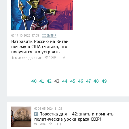
17.10.2025 17:08
СОБЫТИЯ
Натравить Россию на Китай:
почему в США считают, что
получится это устроить
1069
МИХАИЛ ДЕЛЯГИН
40
41
42
43
44
45
46
47
48
49
05.05.2024 11:05
Повестка дня – 42: знать и помнить
политические уроки краха СССР!
17680
10 (1)