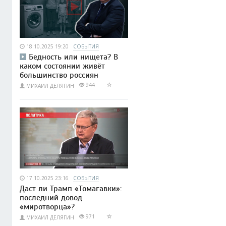
18.10.2025 19:20
СОБЫТИЯ
Бедность или нищета? В
каком состоянии живёт
большинство россиян
944
МИХАИЛ ДЕЛЯГИН
17.10.2025 23:16
СОБЫТИЯ
Даст ли Трамп «Томагавки»:
последний довод
«миротворца»?
971
МИХАИЛ ДЕЛЯГИН