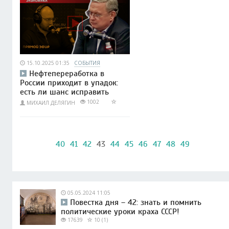
15.10.2025 01:35
СОБЫТИЯ
Нефтепереработка в
России приходит в упадок:
есть ли шанс исправить
1002
МИХАИЛ ДЕЛЯГИН
40
41
42
43
44
45
46
47
48
49
05.05.2024 11:05
Повестка дня – 42: знать и помнить
политические уроки краха СССР!
17639
10 (1)