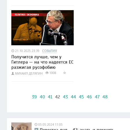
21.10.2025 23:39
СОБЫТИЯ
Получится лучше, чем у
Гитлера — на что надеется ЕС
разжигая русофобию
1008
МИХАИЛ ДЕЛЯГИН
39
40
41
42
43
44
45
46
47
48
05.05.2024 11:05
Повестка дня – 42: знать и помнить