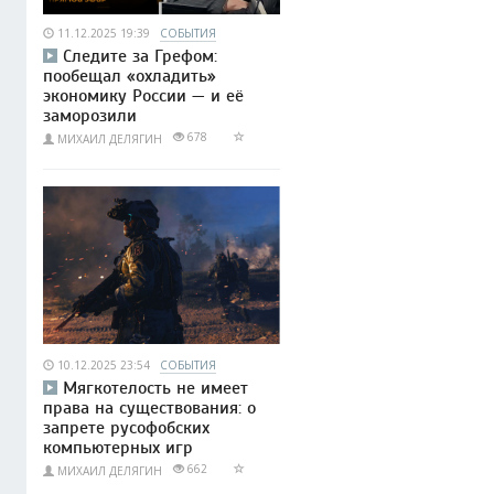
11.12.2025 19:39
СОБЫТИЯ
Следите за Грефом:
пообещал «охладить»
экономику России — и её
заморозили
678
МИХАИЛ ДЕЛЯГИН
10.12.2025 23:54
СОБЫТИЯ
Мягкотелость не имеет
права на существования: о
запрете русофобских
компьютерных игр
662
МИХАИЛ ДЕЛЯГИН