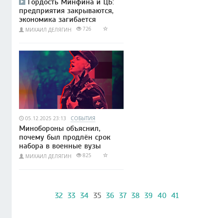
Гордость Минфина и ЦБ:
предприятия закрываются,
экономика загибается
726
МИХАИЛ ДЕЛЯГИН
05.12.2025 23:13
СОБЫТИЯ
Минобороны объяснил,
почему был продлён срок
набора в военные вузы
825
МИХАИЛ ДЕЛЯГИН
32
33
34
35
36
37
38
39
40
41