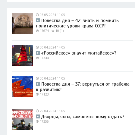
05.05.2024 11:05
Повестка дня – 42: знать и помнить
политические уроки краха СССР!
17674
10 (1)
30.04.2024 14:05
«Российское» значит «китайское»?
17344
30.04.2024 11:05
Повестка дня – 37: вернуться от грабежа
к развитию!
17123
29.04.2024 18:05
Дворцы, яхты, самолеты: кому отдать?
17356