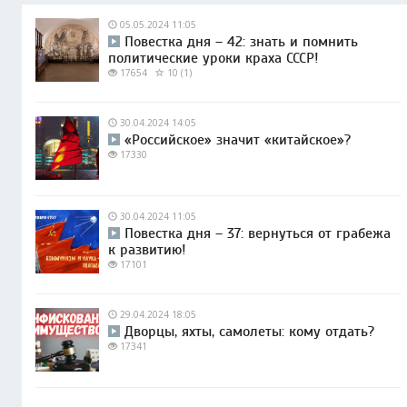
05.05.2024 11:05
Повестка дня – 42: знать и помнить
политические уроки краха СССР!
17654
10 (1)
30.04.2024 14:05
«Российское» значит «китайское»?
17330
30.04.2024 11:05
Повестка дня – 37: вернуться от грабежа
к развитию!
17101
29.04.2024 18:05
Дворцы, яхты, самолеты: кому отдать?
17341