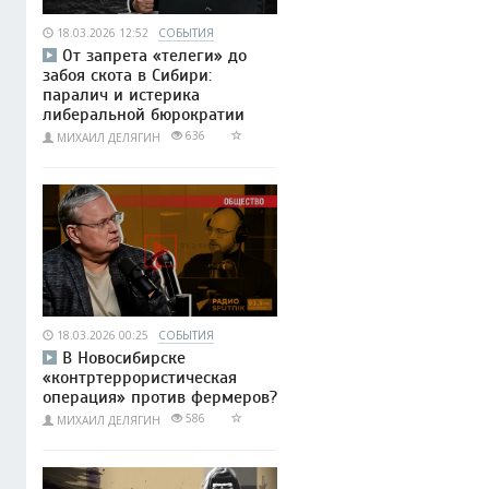
18.03.2026 12:52
СОБЫТИЯ
От запрета «телеги» до
забоя скота в Сибири:
паралич и истерика
либеральной бюрократии
636
МИХАИЛ ДЕЛЯГИН
18.03.2026 00:25
СОБЫТИЯ
В Новосибирске
«контртеррористическая
операция» против фермеров?
586
МИХАИЛ ДЕЛЯГИН