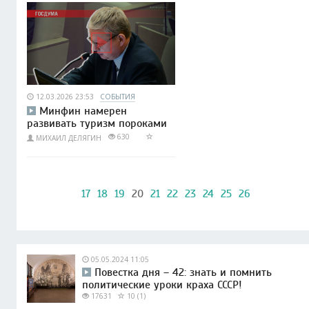
12.03.2026 23:53
СОБЫТИЯ
Минфин намерен
развивать туризм пороками
630
МИХАИЛ ДЕЛЯГИН
17
18
19
20
21
22
23
24
25
26
05.05.2024 11:05
Повестка дня – 42: знать и помнить
политические уроки краха СССР!
17631
10 (1)