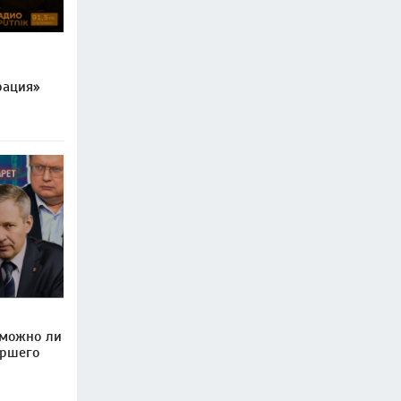
рация»
 можно ли
ершего