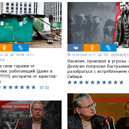
5 21:33
16759
10 (1)
18.03.2026 15:11
762
МИРОВОЙ К
МГД
Насилие, произвол и угрозы 
и свои гаражи от
Делягин попросил Бастрыки
ния: работающий (даже в
разобраться с истреблением 
Т!!!!) алгоритм от юристов-
Сибири
в
10 (1)