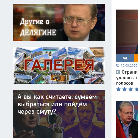
16.03.202
Ограни
удалось: 
голосов
А вы как считаете: сумеем
выбраться или пойдём
через смуту?