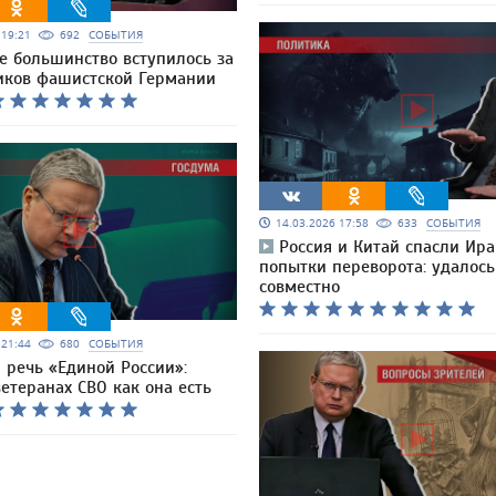
6 19:21
692
СОБЫТИЯ
е большинство вступилось за
иков фашистской Германии
14.03.2026 17:58
633
СОБЫТИЯ
Россия и Китай спасли Ира
попытки переворота: удалось
совместно
6 21:44
680
СОБЫТИЯ
 речь «Единой России»:
ветеранах СВО как она есть