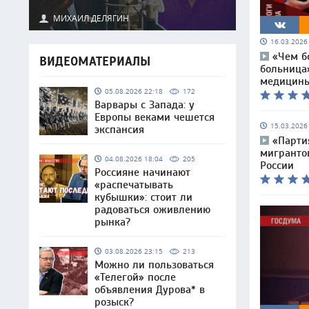
МИХАИЛ ДЕЛЯГИН
16.03.202
«Чем б
ВИДЕОМАТЕРИАЛЫ
больница
медицин
05.08.2026 22:18
172
Варвары с Запада: у
Европы веками чешется
15.03.202
экспансия
«Парти
мигранто
04.08.2026 18:04
205
России
Россияне начинают
«распечатывать
кубышки»: стоит ли
радоваться оживлению
рынка?
03.08.2026 23:15
213
Можно ли пользоваться
«Телегой» после
объявления Дурова* в
розыск?