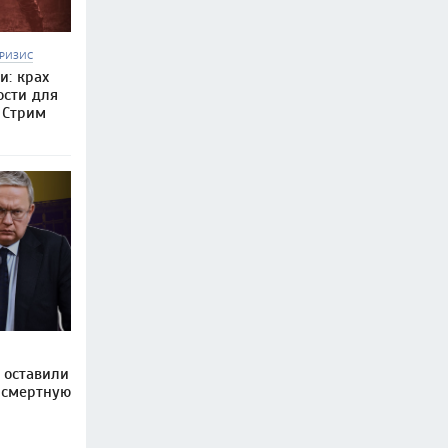
РИЗИС
и: крах
ости для
 Стрим
 оставили
 смертную