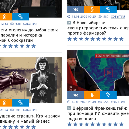
18.03.2026 00:25
587
СОБЫТИЯ
В Новосибирске
6 12:52
638
СОБЫТИЯ
«контртеррористическая опе
ета «телеги» до забоя скота
против фермеров?
 паралич и истерика
ной бюрократии
16.03.2026 23:49
556
СОБЫТИЯ
Цифровой Франкенштейн:
6 21:34
701
СОБЫТИЯ
при помощи ИИ оживить ум
ушение страны». Кто и зачем
родственника
дицину и малый бизнес