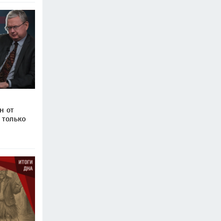
н от
 только