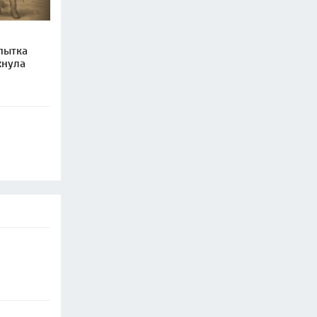
пытка
хнула