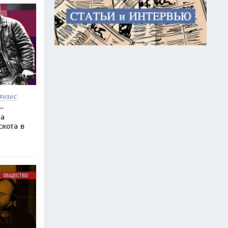
РИЗИС
—
на
скота в