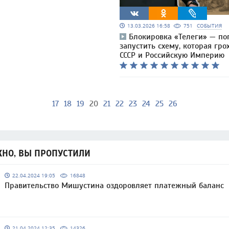
13.03.2026 16:58
751
СОБЫТИЯ
Блокировка «Телеги» — по
запустить схему, которая гро
СССР и Российскую Империю
17
18
19
20
21
22
23
24
25
26
НО, ВЫ ПРОПУСТИЛИ
22.04.2024 19:05
16848
Правительство Мишустина оздоровляет платежный баланс
21.04.2024 12:35
14326