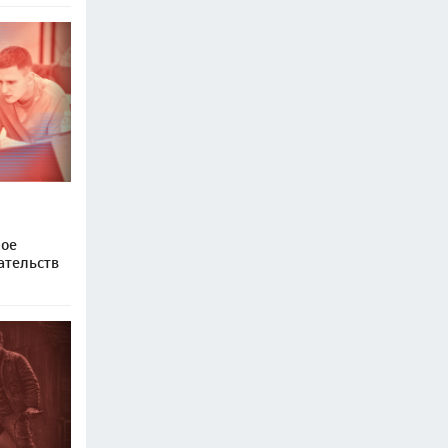
ное
ательств