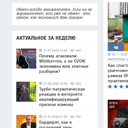
Обмен всегда эквивалентен. Если он не
эквивалентен, это уже не обмен - это
обман: как экономист Вам говорю.
АКТУАЛЬНОЕ ЗА НЕДЕЛЮ
31.07.2026 23:43
363
30.11.202
Почему атаковали
МАТЕРИАЛЫ 
Wildberries, а не OZON:
Как спаст
экономика или элитные
уничтоже
разборки?
рамках КР
практико
01.08.2026 23:03
303
Турбо-патриотическая
реакция в интернете:
квалифицирующий
признак измены
31.07.2026 21:55
250
Бордюрят, как в
последний день: