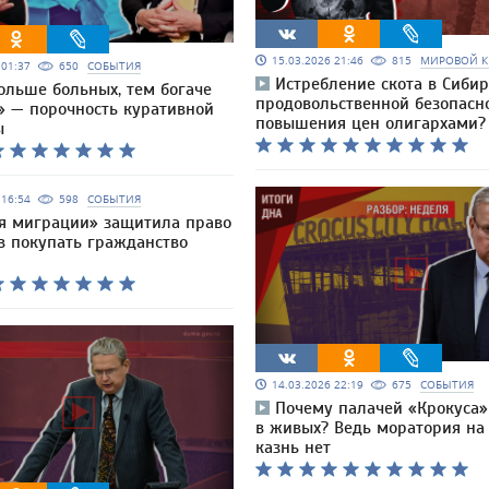
15.03.2026 21:46
815
МИРОВОЙ К
6 01:37
650
СОБЫТИЯ
Истребление скота в Сибир
ольше больных, тем богаче
продовольственной безопасн
» — порочность куративной
повышения цен олигархами?
ы
6 16:54
598
СОБЫТИЯ
я миграции» защитила право
в покупать гражданство
14.03.2026 22:19
675
СОБЫТИЯ
Почему палачей «Крокуса»
в живых? Ведь моратория на
казнь нет