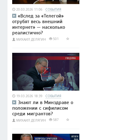
20.03.2026 11:06
СОБЫТИЯ
«Вслед за «Телегой»
отрубят весь внешний
интернет» — насколько
реалистично?
501
МИХАИЛ ДЕЛЯГИН
19.03.2026 18:39
СОБЫТИЯ
Знают ли в Минздраве о
положении с сифилисом
среди мигрантов?
587
МИХАИЛ ДЕЛЯГИН