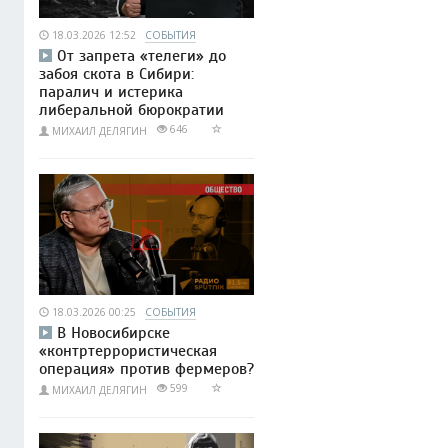
18.03.2026 12:52
СОБЫТИЯ
От запрета «телеги» до
забоя скота в Сибири:
паралич и истерика
либеральной бюрократии
646
МИХАИЛ ДЕЛЯГИН
18.03.2026 00:25
СОБЫТИЯ
В Новосибирске
«контртеррористическая
операция» против фермеров?
599
МИХАИЛ ДЕЛЯГИН