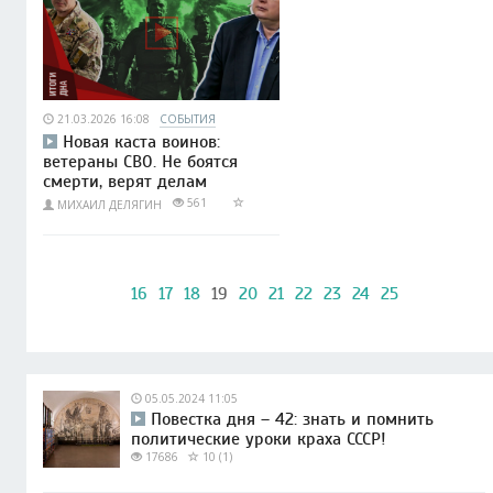
21.03.2026 16:08
СОБЫТИЯ
Новая каста воинов:
ветераны СВО. Не боятся
смерти, верят делам
561
МИХАИЛ ДЕЛЯГИН
16
17
18
19
20
21
22
23
24
25
05.05.2024 11:05
Повестка дня – 42: знать и помнить
политические уроки краха СССР!
17686
10 (1)