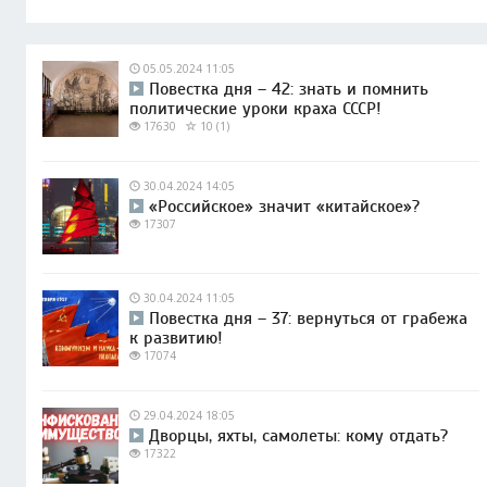
05.05.2024 11:05
Повестка дня – 42: знать и помнить
политические уроки краха СССР!
17630
10 (1)
30.04.2024 14:05
«Российское» значит «китайское»?
17307
30.04.2024 11:05
Повестка дня – 37: вернуться от грабежа
к развитию!
17074
29.04.2024 18:05
Дворцы, яхты, самолеты: кому отдать?
17322