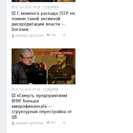
22.04.2026 14:28
СОБЫТИЯ
С момента распада СССР не
помню такой активной
дискредитации власти —
Боглаев
520
МИХАИЛ ДЕЛЯГИН
21.04.2026 23:56
СОБЫТИЯ
«Смерть предприятиям
ВПК! Больше
микрофинанса!» —
структурная перестройка от
ЦБ
470
МИХАИЛ ДЕЛЯГИН