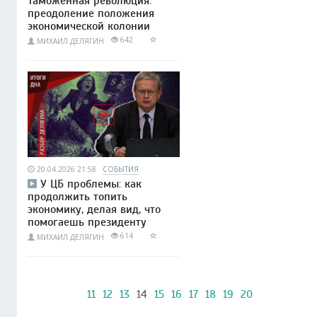
Таможенная революция:
преодоление положения
экономической колонии
642
МИХАИЛ ДЕЛЯГИН
20.04.2026 21:58
СОБЫТИЯ
У ЦБ проблемы: как
продолжить топить
экономику, делая вид, что
помогаешь президенту
614
МИХАИЛ ДЕЛЯГИН
11
12
13
14
15
16
17
18
19
20