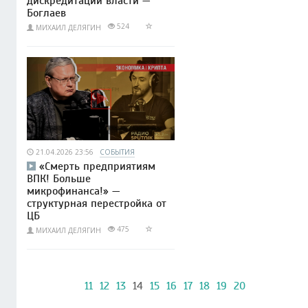
дискредитации власти —
Боглаев
524
МИХАИЛ ДЕЛЯГИН
21.04.2026 23:56
СОБЫТИЯ
«Смерть предприятиям
ВПК! Больше
микрофинанса!» —
структурная перестройка от
ЦБ
475
МИХАИЛ ДЕЛЯГИН
11
12
13
14
15
16
17
18
19
20