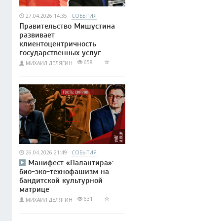
27.04.2026 14:35
СОБЫТИЯ
Правительство Мишустина
развивает
клиентоцентричность
государственных услуг
658
МИХАИЛ ДЕЛЯГИН
26.04.2026 21:49
СОБЫТИЯ
Манифест «Палантира»:
био-эко-технофашизм на
бандитской культурной
матрице
631
МИХАИЛ ДЕЛЯГИН