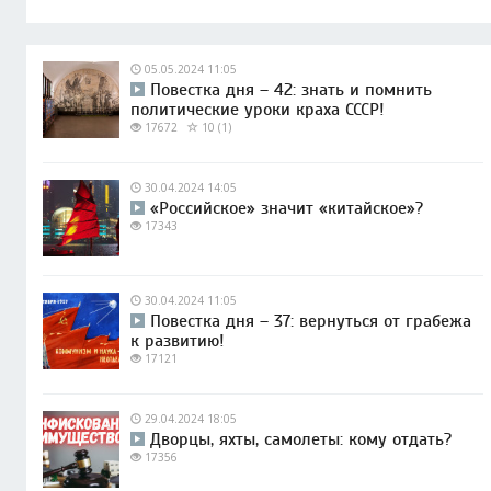
05.05.2024 11:05
Повестка дня – 42: знать и помнить
политические уроки краха СССР!
17672
10 (1)
30.04.2024 14:05
«Российское» значит «китайское»?
17343
30.04.2024 11:05
Повестка дня – 37: вернуться от грабежа
к развитию!
17121
29.04.2024 18:05
Дворцы, яхты, самолеты: кому отдать?
17356