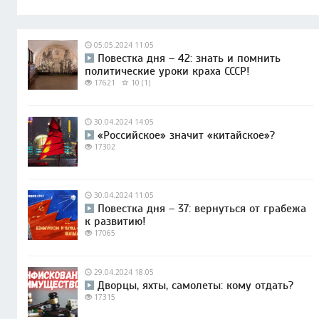
05.05.2024 11:05
Повестка дня – 42: знать и помнить
политические уроки краха СССР!
17621
10 (1)
30.04.2024 14:05
«Российское» значит «китайское»?
17302
30.04.2024 11:05
Повестка дня – 37: вернуться от грабежа
к развитию!
17065
29.04.2024 18:05
Дворцы, яхты, самолеты: кому отдать?
17315