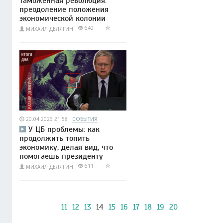
Таможенная революция:
преодоление положения
экономической колонии
640
МИХАИЛ ДЕЛЯГИН
20.04.2026 21:58
СОБЫТИЯ
У ЦБ проблемы: как
продолжить топить
экономику, делая вид, что
помогаешь президенту
611
МИХАИЛ ДЕЛЯГИН
11
12
13
14
15
16
17
18
19
20