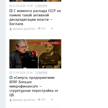
22.04.2026 14:28
СОБЫТИЯ
С момента распада СССР не
помню такой активной
дискредитации власти —
Боглаев
520
МИХАИЛ ДЕЛЯГИН
21.04.2026 23:56
СОБЫТИЯ
«Смерть предприятиям
ВПК! Больше
микрофинанса!» —
структурная перестройка от
ЦБ
470
МИХАИЛ ДЕЛЯГИН