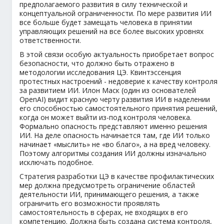
предполагаемого развития в силу технической и
концептуальной ограниченности. По мере развития ИИ
все больше будет замещать человека в принятии
управляющих решений на все более высоких уровнях
ответственности.
В этой связи особую актуальность приобретает вопрос
безопасности, что должно быть отражено в
методологии исследования ЦЭ. Квинтэссенция
протестных настроений - недоверие к качеству контроля
за развитием ИИ. Илон Маск (один из основателей
OpenAI) видит красную черту развития ИИ в наделении
его способностью самостоятельного принятия решений,
когда он может выйти из-под контроля человека.
Формально опасность представляют именно решения
ИИ. На деле опасность начинается там, где ИИ только
начинает «мыслить» не «во благо», а на вред человеку.
Поэтому алгоритмы создания ИИ должны изначально
исключать подобное.
Стратегия разработки ЦЭ в качестве профилактических
мер должна предусмотреть ограничение областей
деятельности ИИ, принимающего решения, а также
ограничить его возможности проявлять
самостоятельность в сферах, не входящих в его
компетенцию. Должна быть создана система контроля,