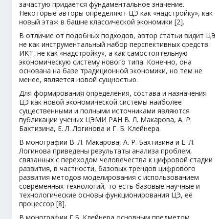
зачастую придается фундаментальное значение.
Некоторые авторы определяют ЦЭ как «надстройку», как
новый этаж в башне классической экономики [2].
В отличие от подобных подходов, автор статьи видит ЦЭ
не как инструментальный набор перспективных средств
ИКТ, не как «надстройку», а как самостоятельную
экономическую систему нового типа. Конечно, она
основана на базе традиционной экономики, но тем не
менее, является новой сущностью.
Для формирования определения, состава и назначения
ЦЭ как новой экономической системы наиболее
существенными и полными источниками являются
публикации ученых ЦЭМИ РАН В. Л. Макарова, А. Р.
Бахтизина, Е. Л. Логинова и Г. Б. Клейнера.
В монографии В. Л. Макарова, А. Р. Бахтизина и Е. Л.
Логинова приведены результаты анализа проблем,
связанных с переходом человечества к цифровой стадии
развития, в частности, базовых трендов цифрового
развития методов моделирования с использованием
современных технологий, то есть базовые научные и
технологические основы функционирования ЦЭ, её
процессор [8].
В монографии Г.Б. Клейнера основным предметом