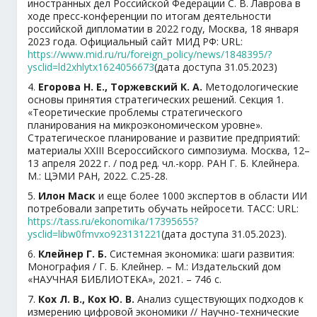
иностранных дел Российской Федерации С. В. Лаврова в
ходе пресс-конференции по итогам деятельности
российской дипломатии в 2022 году, Москва, 18 января
2023 года. Официальный сайт МИД РФ: URL:
https://www.mid.ru/ru/foreign_policy/news/1848395/?
ysclid=ld2xhlytx1624056673
(дата доступа 31.05.2023)
4.
Егорова Н. Е., Торжевский К. А.
Методологические
основы принятия стратегических решений. Секция 1.
«Теоретические проблемы стратегического
планирования на микроэкономическом уровне».
Стратегическое планирование и развитие предприятий:
материалы ХХIII Всероссийского симпозиума. Москва, 12–
13 апреля 2022 г. / под ред. чл.-корр. РАН Г. Б. Клейнера.
М.: ЦЭМИ РАН, 2022. C.25-28.
5.
Илон Маск
и еще более 1000 экспертов в области ИИ
потребовали запретить обучать нейросети. ТАСС: URL:
https://tass.ru/ekonomika/17395655?
ysclid=libw0fmvxo923131221
(дата доступа 31.05.2023).
6.
Клейнер Г. Б.
Системная экономика: шаги развития:
Монография / Г. Б. Клейнер. – М.: Издательский дом
«НАУЧНАЯ БИБЛИОТЕКА», 2021. – 746 с.
7.
Кох Л. В., Кох Ю. В.
Анализ существующих подходов к
измерению цифровой экономики // Научно-технические