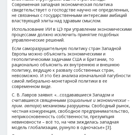
Современная западная экономическая политика
свидетельствует о господстве научно не определенных,
не связанных с государственными интересами амбиций
властвующей элиты над здравым смыслом.
Использование ИИ в ЦЭ при управлении экономическими
процессами должно исключить принятие подобных
управленческие решений.
Если саморазрушительную политику стран Западной
Европы можно объяснить экономическими и
геополитическими задачами США и Британии, то
рационально объяснить их внутреннюю и внешнюю
политику, ведущую к развалу собственных стран,
невозможно. И это без анализа изначальной пагубности
самой либерально-монетарной политики в ее
современном виде.
С. В. Лавров заявил: «…создававшиеся Западом и
считавшиеся священными (
социальные и экономические –
прим. автора
) механизмы разрушены. Свободный рынок,
честная конкуренция, свободное предпринимательство,
неприкосновенность собственности, презумпция
невиновности – всё то, на чем зиждилась западная
модель глобализации, рухнуло в одночасье» [3].