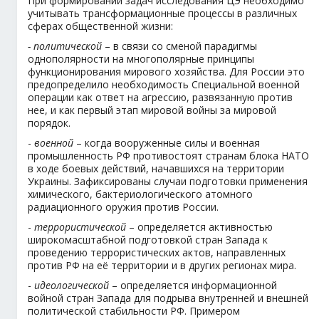
При формировании задач исследования ЦЭ необходимо
учитывать трансформационные процессы в различных
сферах общественной жизни:
- политической
– в связи со сменой парадигмы
однополярности на многополярные принципы
функционирования мирового хозяйства. Для России это
предопределило необходимость Специальной военной
операции как ответ на агрессию, развязанную против
нее, и как первый этап мировой войны за мировой
порядок.
-
военной
– когда вооруженные силы и военная
промышленность РФ противостоят странам блока НАТО
в ходе боевых действий, начавшихся на территории
Украины. Зафиксированы случаи подготовки применения
химического, бактериологического атомного
радиационного оружия против России.
-
террористической
– определяется активностью
широкомасштабной подготовкой стран Запада к
проведению террористических актов, направленных
против РФ на её территории и в других регионах мира.
-
идеологической
– определяется информационной
войной стран Запада для подрыва внутренней и внешней
политической стабильности РФ. Примером