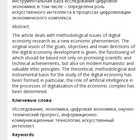
инструментальная база исследования цифровой
экономики; в том числе – определена роль
искусственного интеллекта в процессах цифровизации
экономического комплекса.
Abstract.
The article deals with methodological issues of digital
economy research as a new economic phenomenon. The
original vision of the goals, objectives and main directions of
the digital economy development is given, the functioning of
which should be based not only on promising scientific and
technical achievements, but also on modern humanistic and
valuable ethic principles. The theoretical, methodological and
instrumental basis for the study of the digital economy has
been formed; in particular, the role of artificial intelligence in
the processes of digitalization of the economic complex has
been determined.
Ключевые слова
Исследование, экономика, цифровая экономика, научно-
технический прогресс, информационно-
коммуникационные технологии, искусственный
интеллект.
Keywords