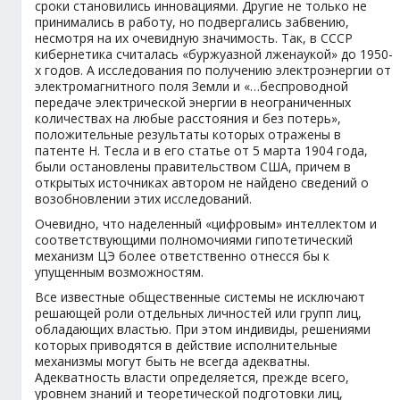
сроки становились инновациями. Другие не только не
принимались в работу, но подвергались забвению,
несмотря на их очевидную значимость. Так, в СССР
кибернетика считалась «буржуазной лженаукой» до 1950-
х годов. А исследования по получению электроэнергии от
электромагнитного поля Земли и «…беспроводной
передаче электрической энергии в неограниченных
количествах на любые расстояния и без потерь»,
положительные результаты которых отражены в
патенте Н. Тесла и в его статье от 5 марта 1904 года,
были остановлены правительством США, причем в
открытых источниках автором не найдено сведений о
возобновлении этих исследований.
Очевидно, что наделенный «цифровым» интеллектом и
соответствующими полномочиями гипотетический
механизм ЦЭ более ответственно отнесся бы к
упущенным возможностям.
Все известные общественные системы не исключают
решающей роли отдельных личностей или групп лиц,
обладающих властью. При этом индивиды, решениями
которых приводятся в действие исполнительные
механизмы могут быть не всегда адекватны.
Адекватность власти определяется, прежде всего,
уровнем знаний и теоретической подготовки лиц,