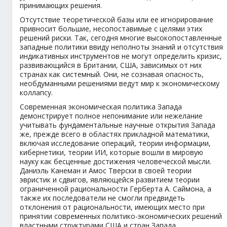
принимающих решения.
Отсутствие теоретической базы или ее игнорирование
привносит большие, несопоставимые с целями этих
решений риски. Так, сегодня многие высокопоставленные
западные политики ввиду неполноты знаний и отсутствия
индикативных инструментов не могут определить кризис,
развивающийся в Британии, США, зависимых от них
странах как системный. Они, не сознавая опасность,
необдуманными решениями ведут мир к экономическому
коллапсу.
Современная экономическая политика Запада
демонстрирует полное непонимание или нежелание
учитывать фундаментальные научные открытия Запада
же, прежде всего в областях прикладной математики,
включая исследование операций, теории информации,
кибернетики, теории ИИ, которые вошли в мировую
науку как бесценные достижения человеческой мысли.
Даниэль Канеман и Амос Тверски в своей теории
эвристик и сдвигов, являющейся развитием теории
ограниченной рациональности Герберта А. Саймона, а
также их последователи не смогли предвидеть
отклонения от рациональности, имеющих место при
принятии современных политико-экономических решений
властными структурами США и стран Запада.