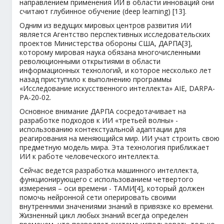
направлением применения ИИ в области инноваций они
считают глубинное обучение (deep learning) [13].
Одним из ведущих мировых центров развития ИИ
является Агентство перспективных исследовательских
проектов Министерства обороны США, ДАРПА[3],
которому мировая наука обязана многочисленными
революционными открытиями в области
информационных технологий, и которое несколько лет
назад приступило к выполнению программы
«Исследование искусственного интеллекта» AIE, DARPA-
PA-20-02.
Основное внимание ДАРПА сосредотачивает на
разработке подходов к ИИ «третьей волны» -
использованию контекстуальной адаптации для
реагирования на меняющийся мир. ИИ учат строить свою
предметную модель мира. Эта технология приближает
ИИ к работе человеческого интеллекта.
Сейчас ведется разработка машинного интеллекта,
функционирующего с использованием четвертого
измерения – оси времени - ТАМИ[4], который должен
помочь нейронной сети оперировать своими
внутренними значениями знаний в привязке ко времени.
Жизненный цикл любых знаний всегда определен