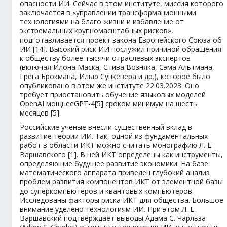
опасности ИИ. Сейчас в этом институте, миссия которого
заключается в «управлении трансформационными
технологиями на благо жизни и избавление от
экстремальных крупномасштабных рисков»,
подготавливается проект закона Европейского Союза об
ИИ [14]. Высокий риск ИИ послужил причиной обращения
к обществу более тысячи отраслевых экспертов
(включая Илона Маска, Стива Возняка, Сэма Альтмана,
Грега Брокмана, Илью Суцкевера и др.), которое было
опубликовано в этом же институте 22.03.2023. Оно
требует приостановить обучение языковых моделей
OpenAI мощнееGPT-4[5] сроком минимум на шесть
месяцев [5].
Российские ученые внесли существенный вклад в
развитие теории ИИ. Так, одной из фундаментальных
работ в области ИКТ можно считать монографию Л. Е.
Варшавского [1]. В ней ИКТ определены как инструменты,
определяющие будущее развитие экономики. На базе
математического аппарата приведен глубокий анализ
проблем развития компонентов ИКТ от элементной базы
до суперкомпьютеров и квантовых компьютеров.
Исследованы факторы риска ИКТ для общества. Большое
внимание уделено технологиям ИИ. При этом Л. Е.
Варшавский подтверждает выводы Адама С. Чарльза