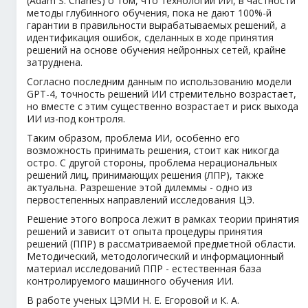
(Adam S. Charles) о том, что технологии ИИ, в частности
методы глубинного обучения, пока не дают 100%-й
гарантии в правильности вырабатываемых решений, а
идентификация ошибок, сделанных в ходе принятия
решений на основе обучения нейронных сетей, крайне
затруднена.
Согласно последним данным по использованию модели
GPT-4, точность решений ИИ стремительно возрастает,
но вместе с этим существенно возрастает и риск выхода
ИИ из-под контроля.
Таким образом, проблема ИИ, особенно его
возможность принимать решения, стоит как никогда
остро. С другой стороны, проблема нерациональных
решений лиц, принимающих решения (ЛПР), также
актуальна. Разрешение этой дилеммы - одно из
первостепенных направлений исследования ЦЭ.
Решение этого вопроса лежит в рамках теории принятия
решений и зависит от опыта процедуры принятия
решений (ППР) в рассматриваемой предметной области.
Методический, методологический и информационный
материал исследований ППР - естественная база
контролируемого машинного обучения ИИ.
В работе ученых ЦЭМИ Н. Е. Егоровой и К. А.