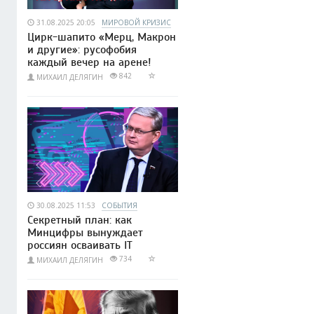
31.08.2025 20:05
МИРОВОЙ КРИЗИС
Цирк-шапито «Мерц, Макрон
и другие»: русофобия
каждый вечер на арене!
842
МИХАИЛ ДЕЛЯГИН
30.08.2025 11:53
СОБЫТИЯ
Секретный план: как
Минцифры вынуждает
россиян осваивать IT
734
МИХАИЛ ДЕЛЯГИН