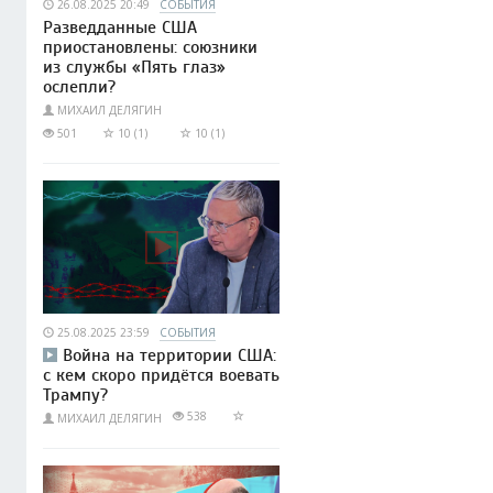
26.08.2025 20:49
СОБЫТИЯ
Разведданные США
приостановлены: союзники
из службы «Пять глаз»
ослепли?
МИХАИЛ ДЕЛЯГИН
501
10 (1)
10 (1)
25.08.2025 23:59
СОБЫТИЯ
Война на территории США:
с кем скоро придётся воевать
Трампу?
538
МИХАИЛ ДЕЛЯГИН