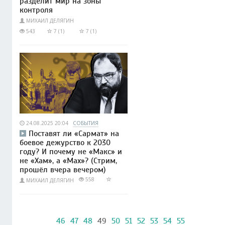
разделит мир на зоны
контроля
МИХАИЛ ДЕЛЯГИН
543
7 (1)
7 (1)
24.08.2025 20:04
СОБЫТИЯ
Поставят ли «Сармат» на
боевое дежурство к 2030
году? И почему не «Макс» и
не «Хам», а «Мах»? (Стрим,
прошёл вчера вечером)
558
МИХАИЛ ДЕЛЯГИН
46
47
48
49
50
51
52
53
54
55