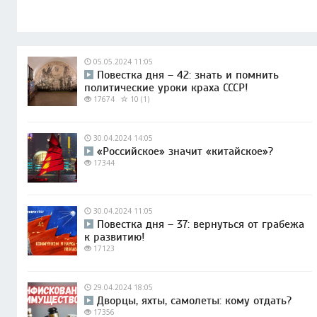
05.05.2024 11:05
Повестка дня – 42: знать и помнить
политические уроки краха СССР!
17674
10 (1)
30.04.2024 14:05
«Российское» значит «китайское»?
17344
30.04.2024 11:05
Повестка дня – 37: вернуться от грабежа
к развитию!
17123
29.04.2024 18:05
Дворцы, яхты, самолеты: кому отдать?
17356