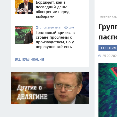
Бордюрят, как в
последний день:
обострение перед
Главная ст
выборами
Груп
01.08.2026 19:51
246
Топливный кризис: в
пасп
стране проблемы с
производством, но у
перекупов всё есть
СОБЫТИЯ
25.09.202
ВСЕ ПУБЛИКАЦИИ