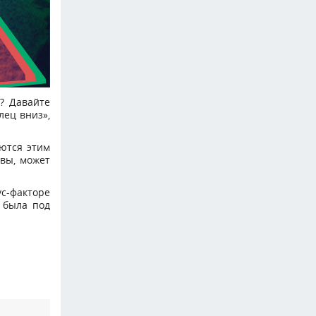
р? Давайте
лец вниз»,
уются этим
вы, может
ус-факторе
 была под