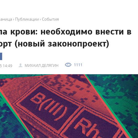
раница
›
Публикации
›
События
па крови: необходимо внести в
орт (новый законопроект)
1111
МИХАИЛ ДЕЛЯГИН
5 14:49