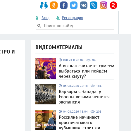
Вход
Регистрация
ВИДЕОМАТЕРИАЛЫ
ТРО И
ВЧЕРА В 20:09
94
А вы как считаете: сумеем
выбраться или пойдём
через смуту?
05.08.2026 22:18
184
Варвары с Запада: у
Европы веками чешется
экспансия
04.08.2026 18:04
208
Россияне начинают
«распечатывать
кубышки»: стоит ли