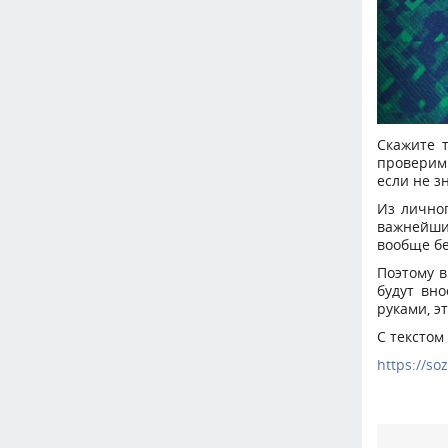
Скажите т
проверим:
если не з
Из личног
важнейши
вообще б
Поэтому в
будут вн
руками, э
С текстом
https://so