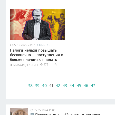
27.10.2025 23:37
СОБЫТИЯ
Налоги нельзя повышать
бесконечно — поступления в
бюджет начинают падать
973
МИХАИЛ ДЕЛЯГИН
38
39
40
41
42
43
44
45
46
47
05.05.2024 11:05
Повестка дня – 42: знать и помнить