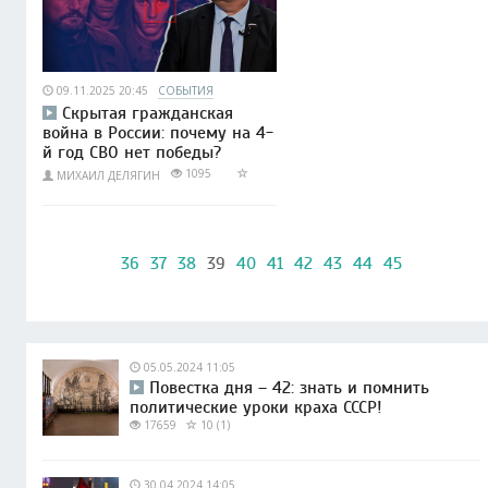
09.11.2025 20:45
СОБЫТИЯ
Скрытая гражданская
война в России: почему на 4-
й год СВО нет победы?
1095
МИХАИЛ ДЕЛЯГИН
36
37
38
39
40
41
42
43
44
45
05.05.2024 11:05
Повестка дня – 42: знать и помнить
политические уроки краха СССР!
17659
10 (1)
30.04.2024 14:05