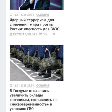
13.11.2025 21:31
СОБЫТИЯ
Ядерный терроризм для
сплочения мира против
России: опасность для ЗАЭС
795
МИХАИЛ ДЕЛЯГИН
12.11.2025 23:31
СОБЫТИЯ
В Госдуме отказались
увеличить оклады
срочникам, сославшись на
«несвоевременность» в
условиях СВО