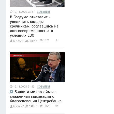
12.11.2025 23:31
СОБЫТИЯ
В Госдуме отказались
увеличить оклады
срочникам, сославшись на
«несвоевременность» в
условиях СВО
1621
МИХАИЛ ДЕЛЯГИН
12.11.2025 21:33
СОБЫТИЯ
Банки и микрозаймы -
слаженная махинация с
благословения Центробанка
1164
МИХАИЛ ДЕЛЯГИН