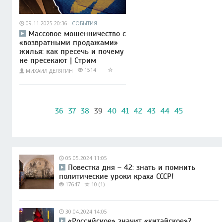
09.11.2025 20:36
СОБЫТИЯ
Массовое мошенничество с
«возвратными продажами»
жилья: как пресечь и почему
не пресекают | Стрим
1514
МИХАИЛ ДЕЛЯГИН
36
37
38
39
40
41
42
43
44
45
05.05.2024 11:05
Повестка дня – 42: знать и помнить
политические уроки краха СССР!
17647
10 (1)
30.04.2024 14:05
«Российское» значит «китайское»?