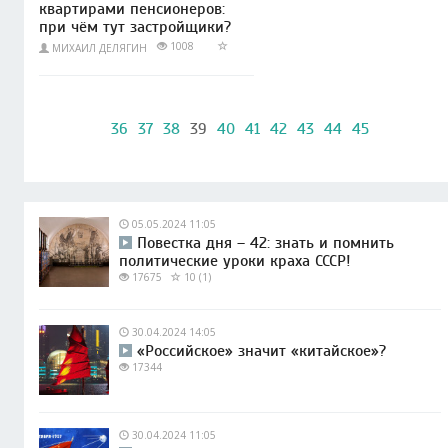
квартирами пенсионеров:
при чём тут застройщики?
1008
МИХАИЛ ДЕЛЯГИН
36
37
38
39
40
41
42
43
44
45
05.05.2024 11:05
Повестка дня – 42: знать и помнить
политические уроки краха СССР!
17675
10 (1)
30.04.2024 14:05
«Российское» значит «китайское»?
17344
30.04.2024 11:05