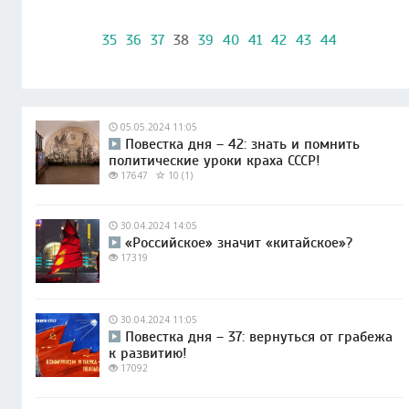
35
36
37
38
39
40
41
42
43
44
05.05.2024 11:05
Повестка дня – 42: знать и помнить
политические уроки краха СССР!
17647
10 (1)
30.04.2024 14:05
«Российское» значит «китайское»?
17319
30.04.2024 11:05
Повестка дня – 37: вернуться от грабежа
к развитию!
17092