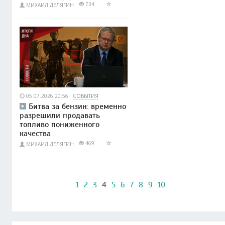
734
МИХАИЛ ДЕЛЯГИН
05.07.2026 20:56
СОБЫТИЯ
Битва за бензин: временно
разрешили продавать
топливо пониженного
качества
469
МИХАИЛ ДЕЛЯГИН
1
2
3
4
5
6
7
8
9
10