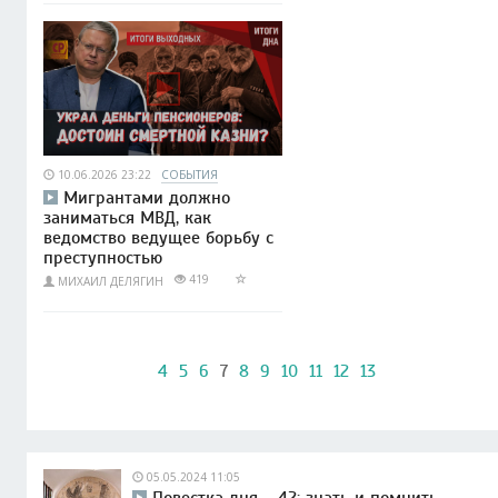
10.06.2026 23:22
СОБЫТИЯ
Мигрантами должно
заниматься МВД, как
ведомство ведущее борьбу с
преступностью
419
МИХАИЛ ДЕЛЯГИН
4
5
6
7
8
9
10
11
12
13
05.05.2024 11:05
Повестка дня – 42: знать и помнить