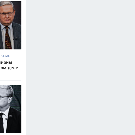
РИЗИС
лионы
мом деле