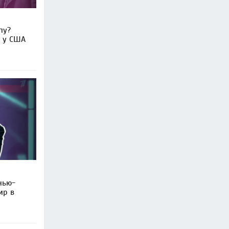
пу?
ь у США
нью-
ир в