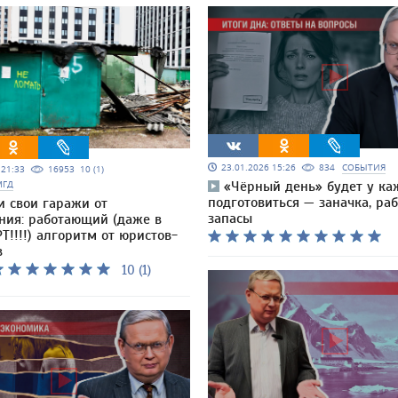
23.01.2026 15:26
834
СОБЫТИЯ
5 21:33
16953
10 (1)
МГД
«Чёрный день» будет у каж
подготовиться — заначка, раб
и свои гаражи от
запасы
ния: работающий (даже в
Т!!!!) алгоритм от юристов-
в
10 (1)