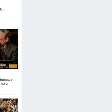
бля
 больше
ньги