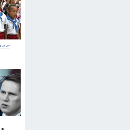
РИЗИС
 не