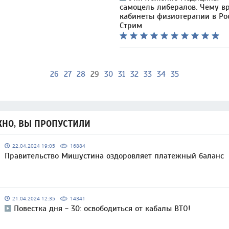
самоцель либералов. Чему в
кабинеты физиотерапии в Рос
Стрим
26
27
28
29
30
31
32
33
34
35
НО, ВЫ ПРОПУСТИЛИ
22.04.2024 19:05
16884
Правительство Мишустина оздоровляет платежный баланс
21.04.2024 12:35
14341
Повестка дня - 30: освободиться от кабалы ВТО!