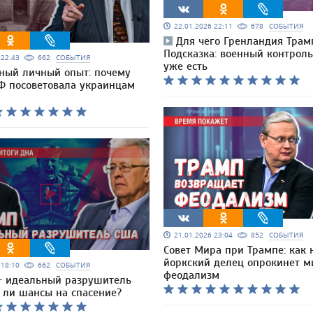
22.01.2026 22:11
678
СОБЫТИЯ
Для чего Гренландия Трам
Подсказка: военный контрол
6 22:43
662
СОБЫТИЯ
уже есть
ный личный опыт: почему
Ф посоветовала украинцам
21.01.2026 23:04
852
СОБЫТИЯ
Совет Мира при Трампе: как 
йоркский делец опрокинет м
6 18:10
662
СОБЫТИЯ
феодализм
- идеальный разрушитель
ь ли шансы на спасение?