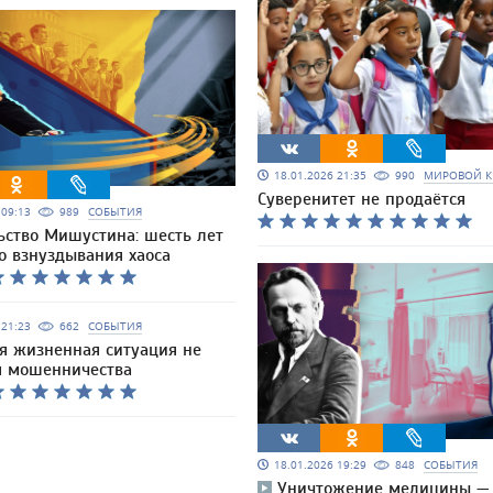
18.01.2026 21:35
990
МИРОВОЙ К
Суверенитет не продаётся
6 09:13
989
СОБЫТИЯ
ьство Мишустина: шесть лет
о взнуздывания хаоса
6 21:23
662
СОБЫТИЯ
я жизненная ситуация не
я мошенничества
18.01.2026 19:29
848
СОБЫТИЯ
Уничтожение медицины —