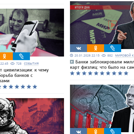
20.01.2026 22:15
882
МИРОВОЙ К
Банки заблокировали мил
6 22:45
728
СОБЫТИЯ
карт физлиц: что было на са
от цивилизации: к чему
орьба банков с
ками