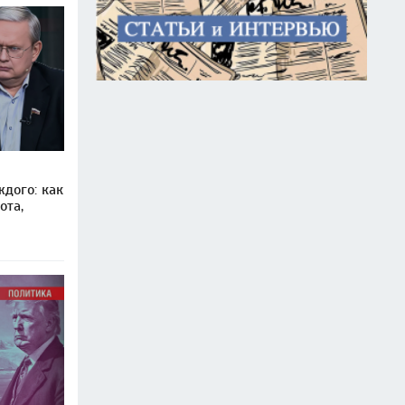
дого: как
ота,