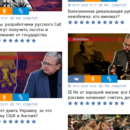
20.01.2026 15:17
981
СОБЫТИЯ
Болезненная девальвация ру
неизбежна: кто виноват?
6 18:21
836
СОБЫТИЯ
 разработчики русского Call
огут получить льготы и
ование от государства
19.01.2026 18:42
706
СОБЫТИЯ
Не от хорошей жизни: всё
россиян начинают считать де
6 23:01
707
СОБЫТИЯ
ет доить Украину: за что
йну США и Англия?