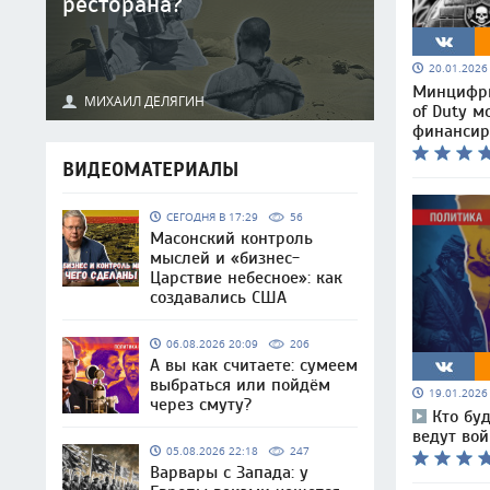
ресторана?
20.01.202
Минцифры:
МИХАИЛ ДЕЛЯГИН
of Duty м
финансир
ВИДЕОМАТЕРИАЛЫ
СЕГОДНЯ В 17:29
56
Масонский контроль
мыслей и «бизнес-
Царствие небесное»: как
создавались США
06.08.2026 20:09
206
А вы как считаете: сумеем
выбраться или пойдём
19.01.202
через смуту?
Кто буд
ведут во
05.08.2026 22:18
247
Варвары с Запада: у