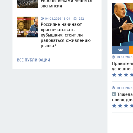
Европы веками чешется
экспансия
04.08.2026 18:04
252
Россияне начинают
«распечатывать
кубышки»: стоит ли
радоваться оживлению
рынка?
19.01.202
ВСЕ ПУБЛИКАЦИИ
Правител
успешног
18.01.202
Тяжёла
повод дл