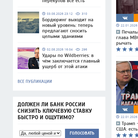
перекупов всё есть
03.08.2026 23:12
310
Бордюринг выходит на
новый уровень: теперь
22.01.202
предлагают сносить
Печаль
целыми зданиями
глава МВ
рычать
02.08.2026 16:04
296
Удары по Wildberries: в
чём заключается главный
ущерб от этой атаки
ВСЕ ПУБЛИКАЦИИ
ДОЛЖЕН ЛИ БАНК РОССИИ
СНИЗИТЬ КЛЮЧЕВУЮ СТАВКУ
БЫСТРО И ОЩУТИМО?
22.01.202
Трамп 
США: ест
ГОЛОСОВАТЬ