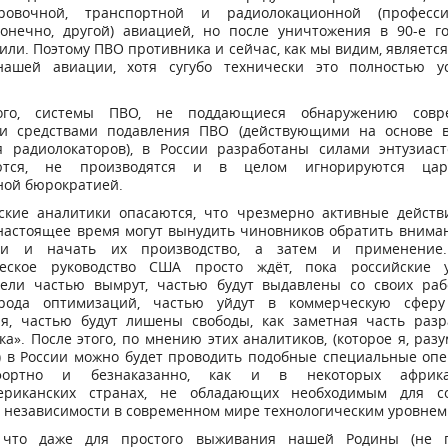
ровочной, транспортной и радиолокационной (професс
конечно, другой) авиацией, но после уничтожения в 90-е г
или. Поэтому ПВО противника и сейчас, как мы видим, являетс
нашей авиации, хотя сугубо технически это полностью у
.
ого, системы ПВО, не поддающиеся обнаружению совр
и средствами подавления ПВО (действующими на основе 
я радиолокаторов), в России разработаны силами энтузиаст
ются, не производятся и в целом игнорируются цар
ной бюрократией.
ские аналитики опасаются, что чрезмерно активные действ
настоящее время могут вынудить чиновников обратить внима
тки и начать их производство, а затем и применение.
ческое руководство США просто ждёт, пока российские
тели частью вымрут, частью будут выдавлены со своих раб
рода оптимизаций, частью уйдут в коммерческую сфер
я, частью будут лишены свободы, как заметная часть разр
ка». После этого, по мнению этих аналитиков, (которое я, разу
) в России можно будет проводить подобные специальные опе
ортно и безнаказанно, как и в некоторых африк
ериканских странах, не обладающих необходимым для с
 независимости в современном мире технологическим уровнем
 что даже для простого выживания нашей Родины (не 