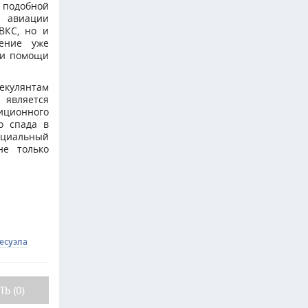
подобной
е авиации
ВКС, но и
жение уже
ри помощи
пекулянтам
 является
тиционного
о спада в
ициальный
не только
есуэла
Ь (0)