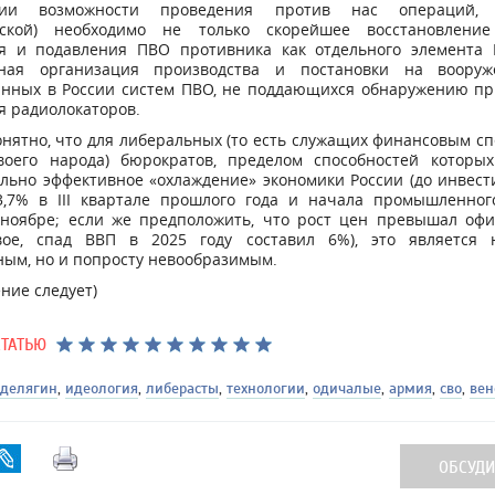
нии возможности проведения против нас операций, 
ьской) необходимо не только скорейшее восстановлени
я и подавления ПВО противника как отдельного элемента 
ная организация производства и постановки на воору
анных в России систем ПВО, не поддающихся обнаружению п
я радиолокаторов.
нятно, что для либеральных (то есть служащих финансовым с
воего народа) бюрократов, пределом способностей которых
льно эффективное «охлаждение» экономики России (до инвес
3,7% в III квартале прошлого года и начала промышленног
ноябре; если же предположить, что рост цен превышал оф
ое, спад ВВП в 2025 году составил 6%), это является 
ым, но и попросту невообразимым.
ние следует)
СТАТЬЮ
 делягин
,
идеология
,
либерасты
,
технологии
,
одичалые
,
армия
,
сво
,
вен
ОБСУДИТ