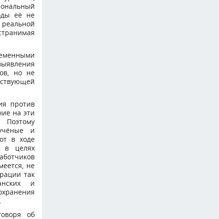
иональный
оды её не
я реальной
странимая
еменными
выявления
ов, но не
ствующей
ия против
ние на эти
 Поэтому
 учёные и
от в ходе
у в целях
аботчиков
меется, не
рации так
анских и
охранения
.
говоря об