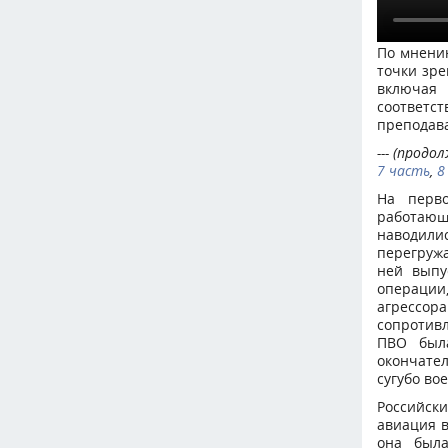
По мнению
точки зре
включая
соответ
преподава
--- (продо
7 часть
,
8
На перв
работающ
наводил
перегружа
ней выпу
операции
агрессор
сопротив
ПВО была
окончател
сугубо во
Российски
авиация в
она была