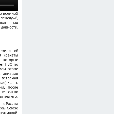
бо военной
спецслужб,
олностью
авности,
ожили её
я (ракеты
 которые
кет ПВО по
ром этапе
, авиация
 встречая
ая) часть
ии, после
 не только
атили его.
я в России
ском Союзе
турмовой,