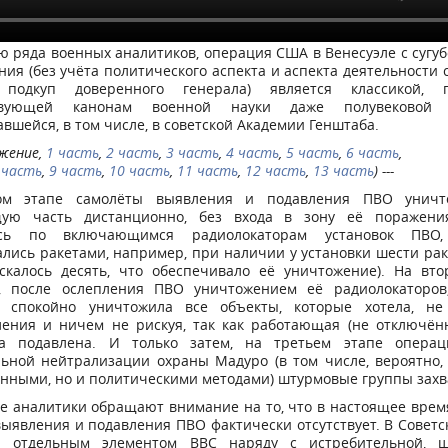
 ряда военных аналитиков, операция США в Венесуэле с сугу
ния (без учёта политического аспекта и аспекта деятельности 
 подкуп доверенного генерала) является классикой, п
ствующей канонам военной науки даже полувековой д
вшейся, в том числе, в советской Академии Генштаба.
лжение,
1 часть
,
2 часть
,
3 часть
,
4 часть
,
5 часть
,
6 часть
,
 часть
,
9 часть
,
10 часть
,
11 часть
,
12 часть
,
13 часть
) ---
ом этапе самолёты выявления и подавления ПВО уничт
ую часть дистанционно, без входа в зону её поражени
ись по включающимся радиолокаторам установок ПВО,
лись ракетами, например, при наличии у установки шести ра
скалось десять, что обеспечивало её уничтожение). На вто
, после ослепления ПВО уничтожением её радиолокаторов
а спокойно уничтожила все объекты, которые хотела, не
ления и ничем не рискуя, так как работающая (не отключённ
 подавлена. И только затем, на третьем этапе операц
ьной нейтрализации охраны Мадуро (в том числе, вероятно,
енными, но и политическими методами) штурмовые группы захв
е аналитики обращают внимание на то, что в настоящее врем
ыявления и подавления ПВО фактически отсутствует. В Совет
 отдельным элементом ВВС наряду с истребительной, ш