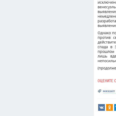
исключе
венесуэл
выявлени
немедлен
разработ
выявлени
Однако по
против с
действите
спада в 
прошлом 
лишь вдв
непосильн
(продолже
ОЦЕНИТЕ 
михаил