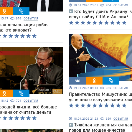
19.01.2026 23:01
704
СОБЫТИЯ
Кто будет доить Украину: з
ведут войну США и Англия?
6 15:17
979
СОБЫТИЯ
ная девальвация рубля
: кто виноват?
19.01.2026 09:13
985
СОБЫТИЯ
Правительство Мишустина: ш
успешного взнуздывания хао
6 18:42
701
СОБЫТИЯ
хорошей жизни: всё больше
начинают считать деньги
18.01.2026 21:23
659
СОБЫТИЯ
Тяжёлая жизненная ситуац
повод для мошенничества