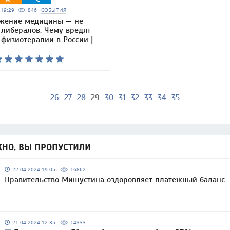
6 19:29
846
СОБЫТИЯ
жение медицины — не
 либералов. Чему вредят
физиотерапии в России |
26
27
28
29
30
31
32
33
34
35
НО, ВЫ ПРОПУСТИЛИ
22.04.2024 19:05
16862
Правительство Мишустина оздоровляет платежный баланс
21.04.2024 12:35
14333