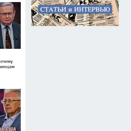
почему
раинцам