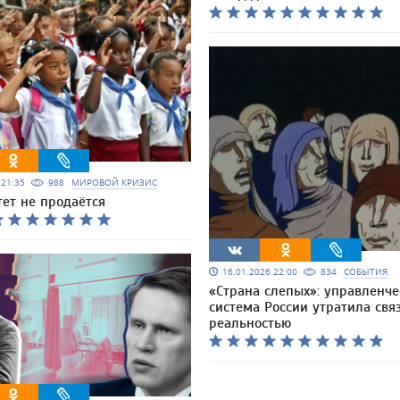
6 21:35
988
МИРОВОЙ КРИЗИС
ет не продаётся
16.01.2026 22:00
834
СОБЫТИЯ
«Страна слепых»: управленче
система России утратила связ
реальностью