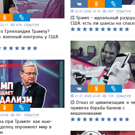
22.01.2026 18:10
657
СОБЫТИЯ
Трамп - идеальный разру
США: есть ли шансы на спасе
6 22:11
676
СОБЫТИЯ
го Гренландия Трампу?
а: военный контроль у США
21.01.2026 22:45
725
СОБЫТИЯ
Отказ от цивилизации: к ч
привела борьба банков с
мошенниками
6 23:04
851
СОБЫТИЯ
а при Трампе: как нью-
 делец опрокинет мир в
зм