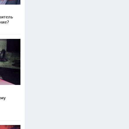
шитель
ние?
ему