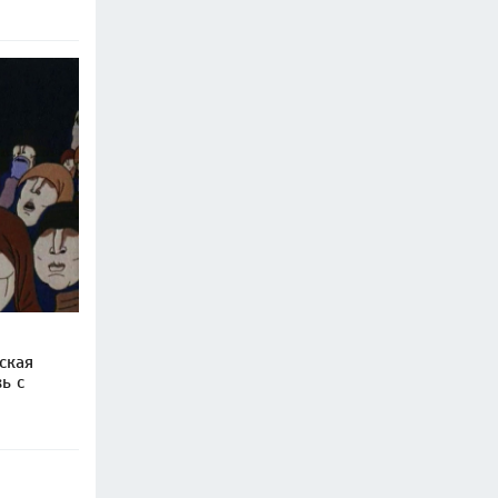
ская
ь с