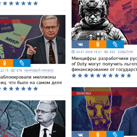
20.01.2026 18:21
832
СОБЫТИЯ
Минцифры: разработчики русс
of Duty могут получить льгот
финансирование от государс
6 22:15
879
МИРОВОЙ КРИЗИС
заблокировали миллионы
иц: что было на самом деле