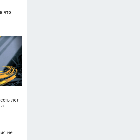
а что
есть лет
са
ия не