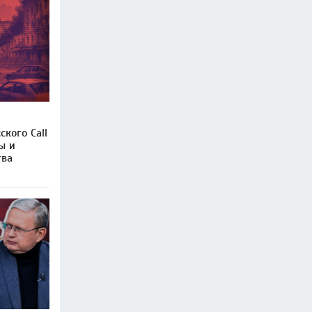
кого Call
ы и
тва