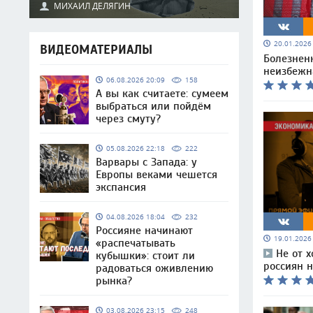
МИХАИЛ ДЕЛЯГИН
20.01.202
ВИДЕОМАТЕРИАЛЫ
Болезнен
неизбежна
06.08.2026 20:09
158
А вы как считаете: сумеем
выбраться или пойдём
через смуту?
05.08.2026 22:18
222
Варвары с Запада: у
Европы веками чешется
экспансия
04.08.2026 18:04
232
Россияне начинают
19.01.202
«распечатывать
Не от 
кубышки»: стоит ли
россиян 
радоваться оживлению
рынка?
03.08.2026 23:15
248