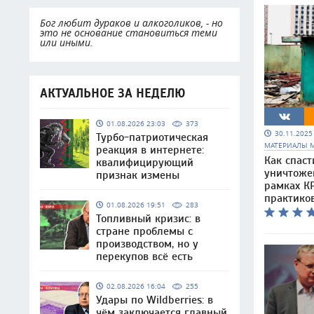
Бог любит дураков и алкоголиков, - но
это не основание становиться теми
или иными.
АКТУАЛЬНОЕ ЗА НЕДЕЛЮ
01.08.2026 23:03
373
30.11.202
Турбо-патриотическая
МАТЕРИАЛЫ 
реакция в интернете:
Как спаст
квалифицирующий
уничтоже
признак измены
рамках КР
практико
01.08.2026 19:51
283
Топливный кризис: в
стране проблемы с
производством, но у
перекупов всё есть
02.08.2026 16:04
255
Удары по Wildberries: в
чём заключается главный