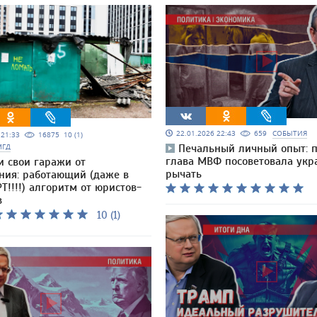
22.01.2026 22:43
659
СОБЫТИЯ
5 21:33
16875
10 (1)
МГД
Печальный личный опыт: 
глава МВФ посоветовала ук
и свои гаражи от
рычать
ния: работающий (даже в
Т!!!!) алгоритм от юристов-
в
10 (1)