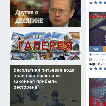
20.01.202
Банки 
карт физл
Бесплатная питьевая вода:
право человека или
законная прибыль
ресторана?