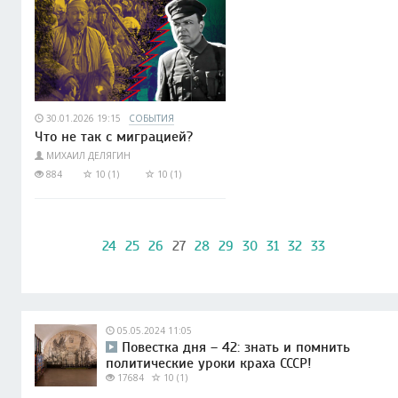
30.01.2026 19:15
СОБЫТИЯ
Что не так с миграцией?
МИХАИЛ ДЕЛЯГИН
884
10 (1)
10 (1)
24
25
26
27
28
29
30
31
32
33
05.05.2024 11:05
Повестка дня – 42: знать и помнить
политические уроки краха СССР!
17684
10 (1)