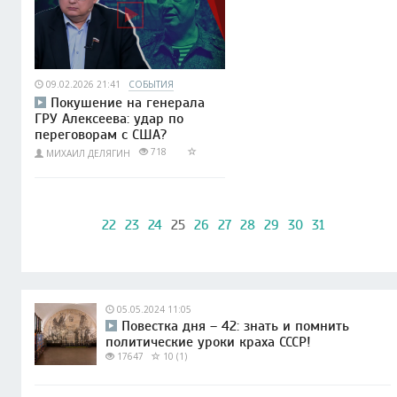
09.02.2026 21:41
СОБЫТИЯ
Покушение на генерала
ГРУ Алексеева: удар по
переговорам с США?
718
МИХАИЛ ДЕЛЯГИН
22
23
24
25
26
27
28
29
30
31
05.05.2024 11:05
Повестка дня – 42: знать и помнить
политические уроки краха СССР!
17647
10 (1)