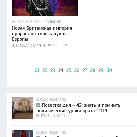
16.02.2026 23:31
СОБЫТИЯ
Новая Британская империя
прорастает сквозь руины
Европы
881
МИХАИЛ ДЕЛЯГИН
21
22
23
24
25
26
27
28
29
30
05.05.2024 11:05
Повестка дня – 42: знать и помнить
политические уроки краха СССР!
17646
10 (1)
30.04.2024 14:05