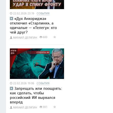
22.02.2026 23:19
СОБЫТИЯ
«Дух Анкориджа»
отключил «Старлинк», а
одичалые — «Телегу»: кто
чей друг?
600
МИХАИЛ ДЕЛЯГИН
22.02.2026 19:06
СОБЫТИЯ
Запрещать или поощрять:
как сделать, чтобы
российский ИИ вырвался
вперёд
591
МИХАИЛ ДЕЛЯГИН