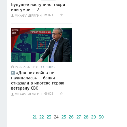
Будущее наступило: твори
или умри — 2
871
МИХАИЛ ДЕЛЯГИН
19.02.2026 14:36
СОБЫТИЯ
«Для них война не
начиналась» — банки
отказали в ипотеке герою-
ветерану СВО
605
МИХАИЛ ДЕЛЯГИН
21
22
23
24
25
26
27
28
29
30