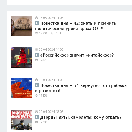
05.05.2024 11:05
Повестка дня – 42: знать и помнить
политические уроки краха СССР!
17706
10 (1)
30.04.2024 14:05
«Российское» значит «китайское»?
17374
30.04.2024 11:05
Повестка дня – 37: вернуться от грабежа
к развитию!
17156
29.04.2024 18:05
Дворцы, яхты, самолеты: кому отдать?
17386