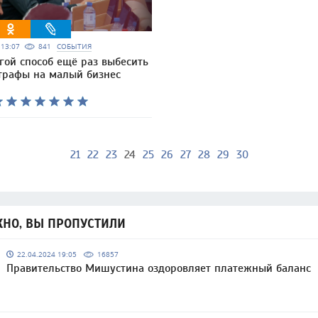
6 13:07
841
СОБЫТИЯ
гой способ ещё раз выбесить
трафы на малый бизнес
21
22
23
24
25
26
27
28
29
30
НО, ВЫ ПРОПУСТИЛИ
22.04.2024 19:05
16857
Правительство Мишустина оздоровляет платежный баланс