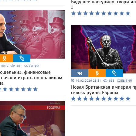
Будущее наступило: твори и
1
6 15:12
851
СОБЫТИЯ
кошельки», финансовые
 начали играть по правилам
16.02.2026 23:31
883
СОБЫТИЯ
на
Новая Британская империя п
сквозь руины Европы