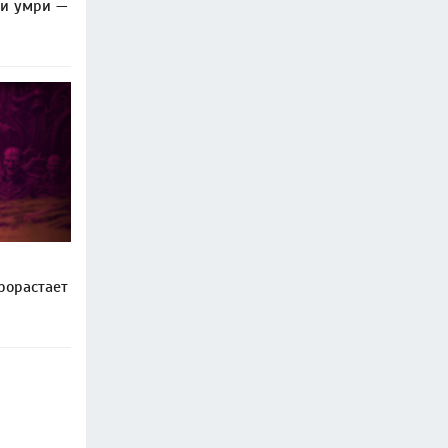
ли умри —
рорастает