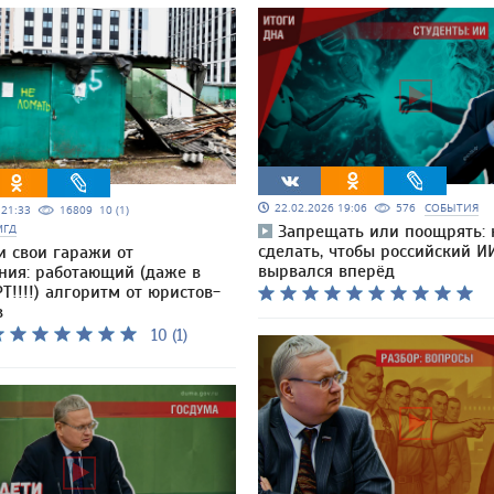
22.02.2026 19:06
576
СОБЫТИЯ
5 21:33
16809
10 (1)
МГД
Запрещать или поощрять: 
сделать, чтобы российский И
и свои гаражи от
вырвался вперёд
ния: работающий (даже в
Т!!!!) алгоритм от юристов-
в
10 (1)