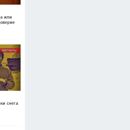
та или
доверие
ки снега: