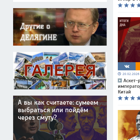
20.02.202
Аскет-
императо
Китай
А вы как считаете: сумеем
выбраться или пойдём
через смуту?