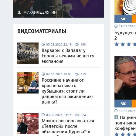
МИХАИЛ ДЕЛЯГИН
19.02.202
ВИДЕОМАТЕРИАЛЫ
Будущее 
2
05.08.2026 22:18
198
Варвары с Запада: у
Европы веками чешется
экспансия
04.08.2026 18:04
215
Россияне начинают
«распечатывать
кубышки»: стоит ли
радоваться оживлению
рынка?
18.02.202
03.08.2026 23:15
224
Пациен
Можно ли пользоваться
политико
«Телегой» после
конферен
объявления Дурова* в