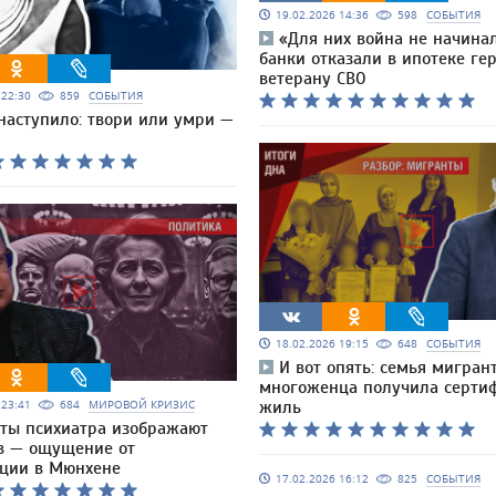
19.02.2026 14:36
598
СОБЫТИЯ
«Для них война не начина
банки отказали в ипотеке ге
ветерану СВО
6 22:30
859
СОБЫТИЯ
наступило: твори или умри —
18.02.2026 19:15
648
СОБЫТИЯ
И вот опять: семья мигран
многоженца получила серти
6 23:41
684
МИРОВОЙ КРИЗИС
жиль
ты психиатра изображают
в — ощущение от
ции в Мюнхене
17.02.2026 16:12
825
СОБЫТИЯ