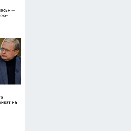
лась» —
рою-
та-
фикат на