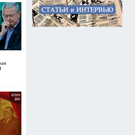
как
И