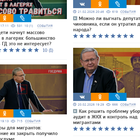
21.02.2026 20:46
619
СОБЫТИЯ
Можно ли выгнать депута
чиновника, если он утратил 
6 17:11
531
10 (1)
СОБЫТИЯ
народа?
дети начнут массово
 в лагерях: большинство
 ГД это не интересует?
10 (1)
20.02.2026 19:29
666
СОБЫТИЯ
Как решить проблему убор
аудит в ЖКХ и контроль над
6 19:13
715
СОБЫТИЯ
мигрантами
ры для мигрантов:
ние их закрыть получило
осдуме