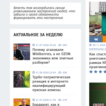
Власть так возгордилась своим
улавливанием настроений людей, что
забыла о своей обязанности
формировать эти настроения.
АКТУАЛЬНОЕ ЗА НЕДЕЛЮ
30.11.202
31.07.2026 23:43
393
МАТЕРИАЛЫ 
Почему атаковали
Wildberries, а не OZON:
Как спаст
экономика или элитные
уничтоже
разборки?
рамках КР
практико
01.08.2026 23:03
338
Турбо-патриотическая
реакция в интернете:
квалифицирующий
признак измены
31.07.2026 21:55
276
Бордюрят, как в