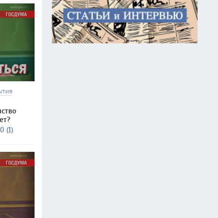
ЫТИЯ
нство
ет?
0 (1)