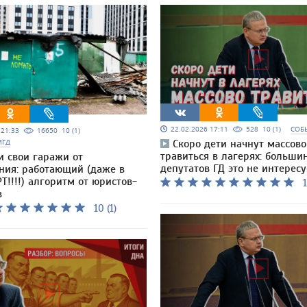
22.02.2026 17:11
528
10 (1)
СОБ
5 21:33
16650
10 (1)
МГД
Скоро дети начнут массово
травиться в лагерях: больши
и свои гаражи от
депутатов ГД это не интересу
ния: работающий (даже в
Т!!!!) алгоритм от юристов-
1
в
10 (1)