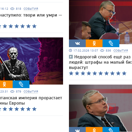
6 16:12
818
СОБЫТИЯ
наступило: твори или умри —
17.02.2026 13:07
836
СОБЫТИЯ
Недорогой способ ещё раз
людей: штрафы на малый би
вырастут
6 23:31
879
СОБЫТИЯ
итанская империя прорастает
уины Европы