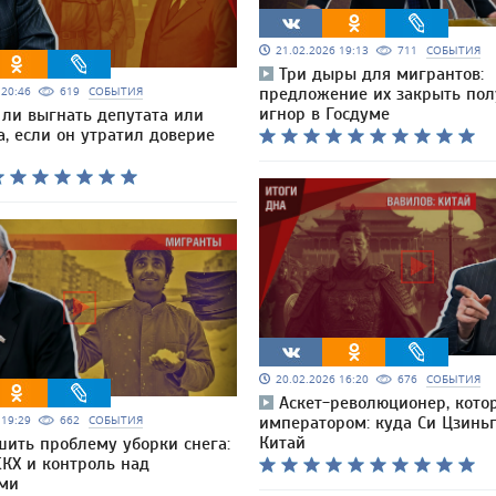
21.02.2026 19:13
711
СОБЫТИЯ
Три дыры для мигрантов:
6 20:46
619
СОБЫТИЯ
предложение их закрыть пол
игнор в Госдуме
ли выгнать депутата или
, если он утратил доверие
20.02.2026 16:20
676
СОБЫТИЯ
Аскет-революционер, кото
6 19:29
662
СОБЫТИЯ
императором: куда Си Цзинь
Китай
шить проблему уборки снега:
ЖКХ и контроль над
ми