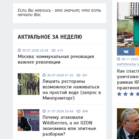
Если Вы наелись - это значит, что есть
начали Вас.
АКТУАЛЬНОЕ ЗА НЕДЕЛЮ
30.07.2026 23:45
415
Москва: коммунальная реновация
30.11.202
важнее революции
МАТЕРИАЛЫ 
Как спаст
30.07.2026 01:35
351
уничтоже
Лишить рестораны
рамках КР
возможности наживаться
практико
на простой воде (запрос в
Минпромторг)
31.07.2026 23:43
309
Почему атаковали
Wildberries, а не OZON:
экономика или элитные
разборки?