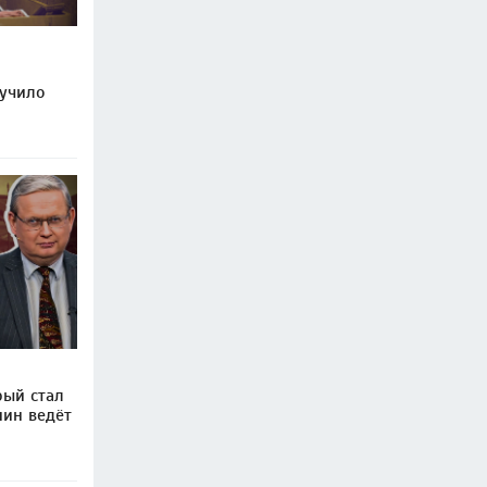
учило
рый стал
пин ведёт