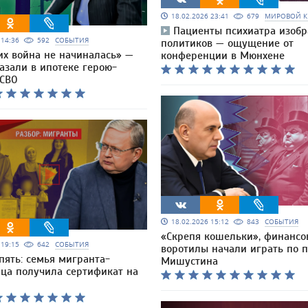
18.02.2026 23:41
679
МИРОВОЙ К
Пациенты психиатра изоб
6 14:36
592
СОБЫТИЯ
политиков — ощущение от
их война не начиналась» —
конференции в Мюнхене
азали в ипотеке герою-
 СВО
18.02.2026 15:12
843
СОБЫТИЯ
«Скрепя кошельки», финансо
6 19:15
642
СОБЫТИЯ
воротилы начали играть по 
опять: семья мигранта-
Мишустина
ца получила сертификат на