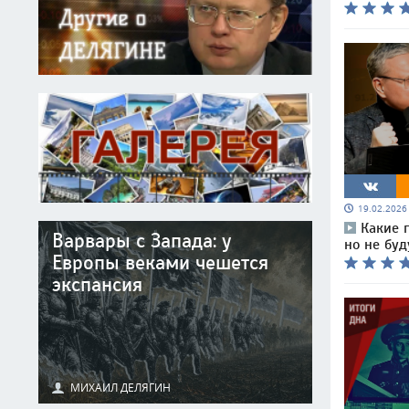
19.02.202
Какие 
Варвары с Запада: у
но не бу
Европы веками чешется
экспансия
МИХАИЛ ДЕЛЯГИН