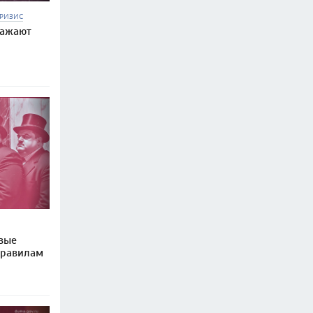
РИЗИС
ражают
вые
правилам