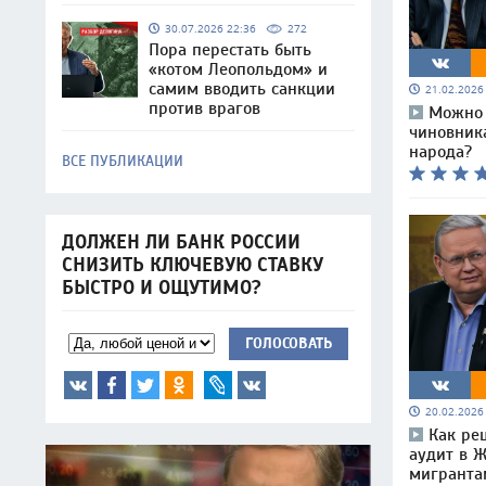
30.07.2026 22:36
272
Пора перестать быть
«котом Леопольдом» и
самим вводить санкции
21.02.202
против врагов
Можно 
чиновника
народа?
ВСЕ ПУБЛИКАЦИИ
ДОЛЖЕН ЛИ БАНК РОССИИ
СНИЗИТЬ КЛЮЧЕВУЮ СТАВКУ
БЫСТРО И ОЩУТИМО?
ГОЛОСОВАТЬ
20.02.202
Как ре
аудит в 
мигранта