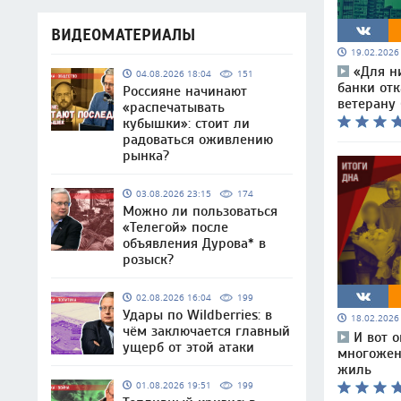
ВИДЕОМАТЕРИАЛЫ
19.02.202
«Для н
04.08.2026 18:04
151
банки отк
Россияне начинают
ветерану
«распечатывать
кубышки»: стоит ли
радоваться оживлению
рынка?
03.08.2026 23:15
174
Можно ли пользоваться
«Телегой» после
объявления Дурова* в
розыск?
02.08.2026 16:04
199
Удары по Wildberries: в
18.02.202
чём заключается главный
И вот 
ущерб от этой атаки
многожен
жиль
01.08.2026 19:51
199