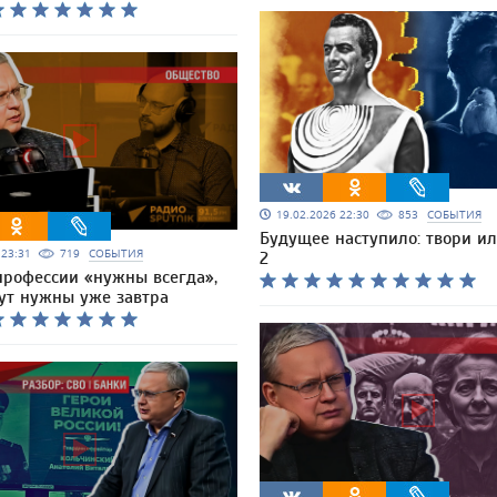
19.02.2026 22:30
853
СОБЫТИЯ
Будущее наступило: твори и
6 23:31
719
СОБЫТИЯ
2
профессии «нужны всегда»,
дут нужны уже завтра