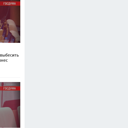
 выбесить
знес