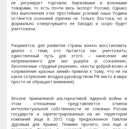
не регулирует торговлю биржевыми и военными
товарами, то есть почти весь экспорт России). Однако
без выполнения этих простейших условий наша Родина
останется колонией (причем не только Востока, но и
формально отвергнувшего ее Запада) и скоро будет
уничтожена.
Разумеется, для развития страны важно восстановить
диалог с теми, кто пытается нас уничтожить;
единственный путь для этого – нанесение им
неприемлемого для них ущерба (к сожалению,
бесконечные «трудные решения», «жесты доброй воли» и
«спрямление красных линий» привели к тому, что ни на
какое сотрясение воздуха руководством РФ никто в мире
просто не обращает внимания).
Вполне приемлемой альтернативой ядерной войны в
этом отношении представляется отмена
интеллектуальной собственности не союзных России
государств и зарегистрированных на их территории
компаний (еще в 2015 году предложенное Павлом
Дуровым для Крыма). Помимо прочего, она еще и