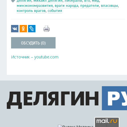
делягин
,
михаил делягин
,
либералы
,
вто
,
мид
,
минэкономразвития
,
враги народа
,
предатели
,
власовцы
,
контроль врагов
,
события
ОБСУДИТЬ (0)
Источник – youtube.com