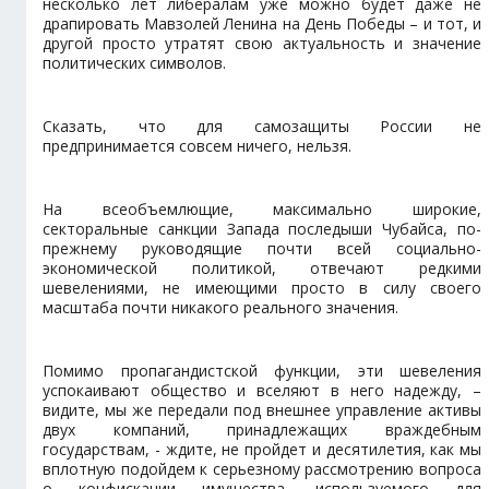
несколько лет либералам уже можно будет даже не
драпировать Мавзолей Ленина на День Победы – и тот, и
другой просто утратят свою актуальность и значение
политических символов.
Сказать, что для самозащиты России не
предпринимается совсем ничего, нельзя.
На всеобъемлющие, максимально широкие,
секторальные санкции Запада последыши Чубайса, по-
прежнему руководящие почти всей социально-
экономической политикой, отвечают редкими
шевелениями, не имеющими просто в силу своего
масштаба почти никакого реального значения.
Помимо пропагандистской функции, эти шевеления
успокаивают общество и вселяют в него надежду, –
видите, мы же передали под внешнее управление активы
двух компаний, принадлежащих враждебным
государствам, - ждите, не пройдет и десятилетия, как мы
вплотную подойдем к серьезному рассмотрению вопроса
о конфискации имущества, используемого для