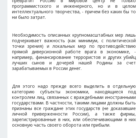
превратит Россию в мировой центр не только
программистского и инженерного, но и в целом
интеллектуального творчества, - причем без каких бы то
ни было затрат.
Необходимость описанных крупномасштабных мер лишь
подчеркивает важность (как минимум, с политической
точки зрения) и локальных мер по противодействию
прямой диверсионной работе врага в экономике, -
например, финансирование террористов и других убийц
лучших сынов и дочерей нашей Родины за счет
зарабатываемых в России денег.
Для этого надо прежде всего выделить в отдельную
категорию субъекты экономики, находящиеся под
контролем лиц, связанных с враждебными иностранными
государствами. В частности, такими лицами должны быть
признаны все граждане этих государств (не доказавшие
личной приверженности России), а также фирмы,
зарегистрированные в них, или обеспечивающими в них
основную часть своего оборота или прибыли.