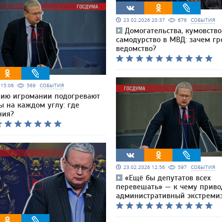
23.02.2026 20:37
676
СОБЫТИЯ
Домогательства, кумовство
самодурство в МВД: зачем гр
ведомство?
6 15:06
569
СОБЫТИЯ
ию игромании подогревают
ы на каждом углу: где
ния?
23.02.2026 12:56
597
СОБЫТИЯ
«Ещё бы депутатов всех
перевешать» — к чему приво
административный экстреми