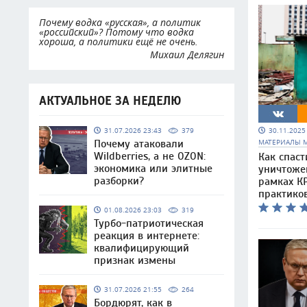
Почему водка «русская», а политик
«российский»? Потому что водка
хороша, а политики ещё не очень.
Михаил Делягин
АКТУАЛЬНОЕ ЗА НЕДЕЛЮ
30.11.202
31.07.2026 23:43
379
МАТЕРИАЛЫ 
Почему атаковали
Wildberries, а не OZON:
Как спаст
экономика или элитные
уничтоже
разборки?
рамках КР
практико
01.08.2026 23:03
319
Турбо-патриотическая
реакция в интернете:
квалифицирующий
признак измены
31.07.2026 21:55
264
Бордюрят, как в