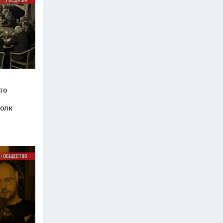
то
волк