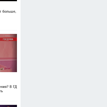
т больше,
ения? В ГД
ть