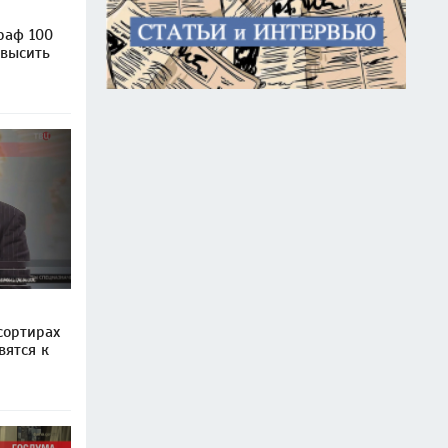
раф 100
овысить
сортирах
вятся к