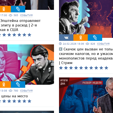
6 17:00
585
СОБЫТИЯ
Эпштейна отправляют
литу в расход | 2-я
кая в США
24.02.2026 18:06
826
СОБЫТИЯ
Скачок цен вызван не толь
скачком налогов, но и ужасо
монополистов перед неадекв
| Стрим
6 13:08
780
СОБЫТИЯ
 цены на место