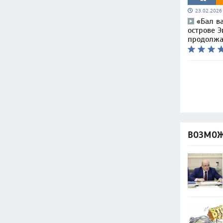
23.02.202
«Бал в
острове Э
продолжа
ВОЗМОЖ