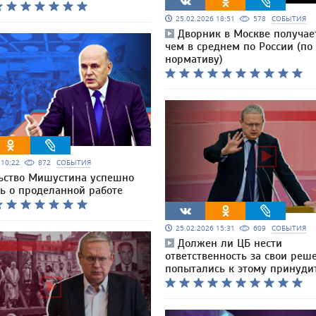
25.02.2026 18:51
578
СОБЫТИЯ
Дворник в Москве получае
чем в среднем по России (по
нормативу)
6 10:22
872
СОБЫТИЯ
ьство Мишустина успешно
сь о проделанной работе
25.02.2026 15:31
609
СОБЫТИЯ
Должен ли ЦБ нести
ответственность за свои реш
попытались к этому принуди