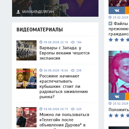
МИХАИЛ ДЕЛЯГИН
25.02.202
Файлы 
прежнюю э
ВИДЕОМАТЕРИАЛЫ
гражданс
05.08.2026 22:18
184
Варвары с Запада: у
Европы веками чешется
экспансия
04.08.2026 18:04
208
Россияне начинают
«распечатывать
кубышки»: стоит ли
радоваться оживлению
рынка?
25.02.202
03.08.2026 23:15
220
Положить
Можно ли пользоваться
«Телегой» после
объявления Дурова* в