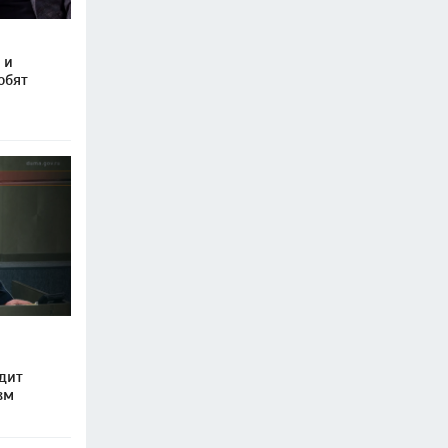
 и
обят
дит
зм