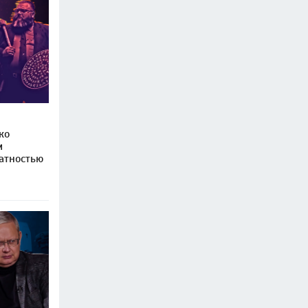
ко
м
атностью