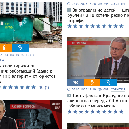
27.02.2026 15:26
795
СОБЫТИЯ
За отравление детей — шт
рублей? В ГД хотели резко п
штрафы
5 21:33
16780
10 (1)
МГД
и свои гаражи от
ния: работающий (даже в
Т!!!!) алгоритм от юристов-
в
10 (1)
26.02.2026 18:19
608
СОБЫТИЯ
Треть флота к Ирану, но в 
авианосца очередь: США гото
юбилею независимости