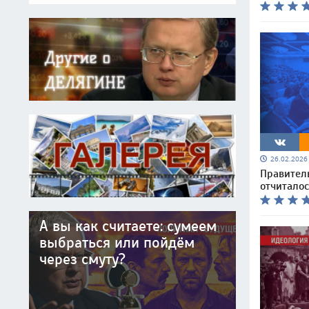
26.02.202
Правител
отчитало
А вы как считаете: сумеем
выбраться или пойдём
через смуту?