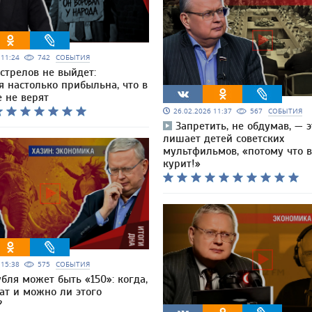
6 11:24
742
СОБЫТИЯ
сстрелов не выйдет:
 настолько прибыльна, что в
 не верят
26.02.2026 11:37
567
СОБЫТИЯ
Запретить, не обдумав, — э
лишает детей советских
мультфильмов, «потому что 
курит!»
6 15:38
575
СОБЫТИЯ
бля может быть «150»: когда,
ат и можно ли этого
?