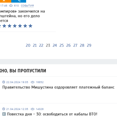
6 17:46
610
СОБЫТИЯ
ампиров» закончился на
пштейна, но его дело
ется
20
21
22
23
24
25
26
27
28
29
НО, ВЫ ПРОПУСТИЛИ
22.04.2024 19:05
16852
Правительство Мишустина оздоровляет платежный баланс
21.04.2024 12:35
14328
Повестка дня - 30: освободиться от кабалы ВТО!